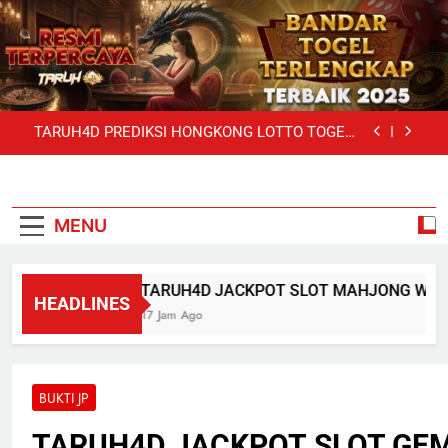
Skip
to
TARUH4D PREDIKSI SYDNEY LOTTO TOGEL : 06
content
AGUSTUS 2026
TARUH4D JACKPOT SLOT MAHJONG
WAYS Rp.19.900.000,- LUNAS!!!
TARUH4D PREDIKSI HONGKONG LOTTO TOGEL :
06 AGUSTUS 2026
TARUH4D PREDIKSI SINGAPORE TOGEL : 06
BUKTI JP
AGUSTUS 2026
SITUS PALING TERPERCAYA
TARUH4D PREDIKSI SYDNEY LOTTO TOGEL : 06
MENU
TARUH4D
DIBUMI
AGUSTUS 2026
TARUH4D JACKPOT SLOT MAHJONG
WAYS Rp.19.900.000,- LUNAS!!!
TARUH4D JACKPOT SLOT MAHJONG WAYS Rp.1
HEADLINES
TARUH4D PREDIKSI HONGKONG LOTTO TOGEL :
17 Jam Ago
06 AGUSTUS 2026
TARUH4D PREDIKSI SINGAPORE TOGEL : 06
AGUSTUS 2026
BUKTI JP
TARUH4D PREDIKSI SYDNEY LOTTO TOGEL : 06
AGUSTUS 2026
TARUH4D JACKPOT SLOT GEM S