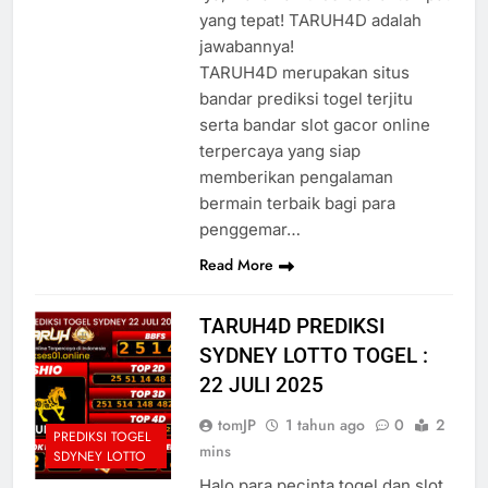
yang tepat! TARUH4D adalah
jawabannya!
TARUH4D merupakan situs
bandar prediksi togel terjitu
serta bandar slot gacor online
terpercaya yang siap
memberikan pengalaman
bermain terbaik bagi para
penggemar…
Read More
TARUH4D PREDIKSI
SYDNEY LOTTO TOGEL :
22 JULI 2025
tomJP
1 tahun ago
0
2
PREDIKSI TOGEL
mins
SDYNEY LOTTO
Halo para pecinta togel dan slot