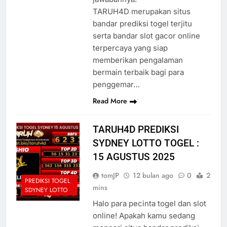
TARUH4D merupakan situs
bandar prediksi togel terjitu
serta bandar slot gacor online
terpercaya yang siap
memberikan pengalaman
bermain terbaik bagi para
penggemar…
Read More
TARUH4D PREDIKSI
SYDNEY LOTTO TOGEL :
15 AGUSTUS 2025
tomJP
12 bulan ago
0
2
PREDIKSI TOGEL
mins
SDYNEY LOTTO
Halo para pecinta togel dan slot
online! Apakah kamu sedang