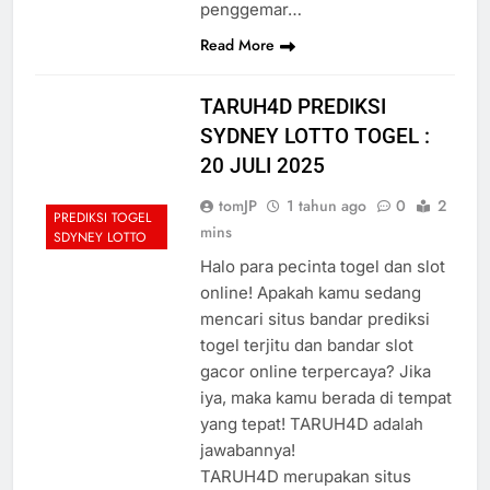
penggemar…
Read More
TARUH4D PREDIKSI
SYDNEY LOTTO TOGEL :
20 JULI 2025
tomJP
1 tahun ago
0
2
PREDIKSI TOGEL
mins
SDYNEY LOTTO
Halo para pecinta togel dan slot
online! Apakah kamu sedang
mencari situs bandar prediksi
togel terjitu dan bandar slot
gacor online terpercaya? Jika
iya, maka kamu berada di tempat
yang tepat! TARUH4D adalah
jawabannya!
TARUH4D merupakan situs