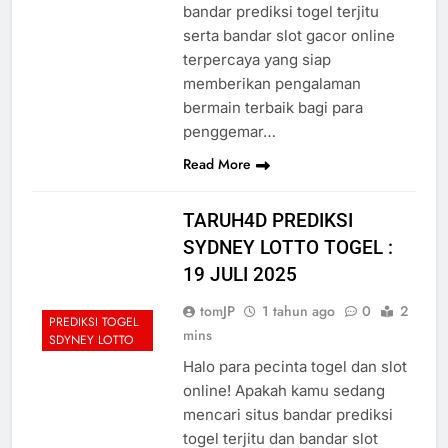
bandar prediksi togel terjitu
serta bandar slot gacor online
terpercaya yang siap
memberikan pengalaman
bermain terbaik bagi para
penggemar…
Read More
TARUH4D PREDIKSI
SYDNEY LOTTO TOGEL :
19 JULI 2025
tomJP
1 tahun ago
0
2
PREDIKSI TOGEL
mins
SDYNEY LOTTO
Halo para pecinta togel dan slot
online! Apakah kamu sedang
mencari situs bandar prediksi
togel terjitu dan bandar slot