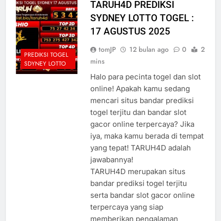
TARUH4D PREDIKSI
SYDNEY LOTTO TOGEL :
17 AGUSTUS 2025
tomJP
12 bulan ago
0
2
PREDIKSI TOGEL
mins
SDYNEY LOTTO
Halo para pecinta togel dan slot
online! Apakah kamu sedang
mencari situs bandar prediksi
togel terjitu dan bandar slot
gacor online terpercaya? Jika
iya, maka kamu berada di tempat
yang tepat! TARUH4D adalah
jawabannya!
TARUH4D merupakan situs
bandar prediksi togel terjitu
serta bandar slot gacor online
terpercaya yang siap
memberikan pengalaman