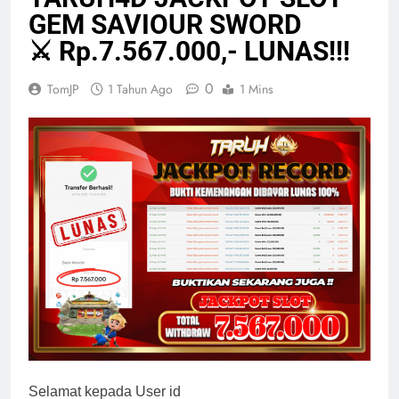
GEM SAVIOUR SWORD
⚔️ Rp.7.567.000,- LUNAS!!!
0
TomJP
1 Tahun Ago
1 Mins
Selamat kepada User id