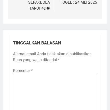
SEPAKBOLA
TOGEL : 24 MEI 2025
TARUH4D⚽
TINGGALKAN BALASAN
Alamat email Anda tidak akan dipublikasikan.
Ruas yang wajib ditandai
*
Komentar
*