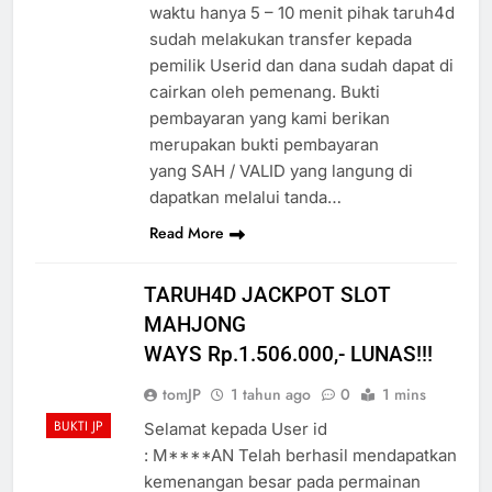
waktu hanya 5 – 10 menit pihak taruh4d
sudah melakukan transfer kepada
pemilik Userid dan dana sudah dapat di
cairkan oleh pemenang. Bukti
pembayaran yang kami berikan
merupakan bukti pembayaran
yang SAH / VALID yang langung di
dapatkan melalui tanda…
Read More
TARUH4D JACKPOT SLOT
MAHJONG
WAYS Rp.1.506.000,- LUNAS!!!
tomJP
1 tahun ago
0
1 mins
BUKTI JP
Selamat kepada User id
: M****AN Telah berhasil mendapatkan
kemenangan besar pada permainan