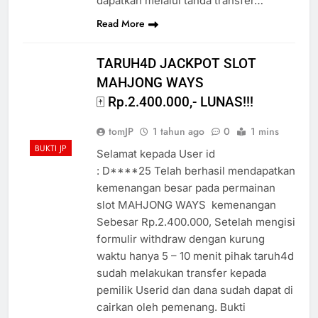
dapatkan melalui tanda transfer…
Read More
TARUH4D JACKPOT SLOT
MAHJONG WAYS
🀄 Rp.2.400.000,- LUNAS!!!
tomJP
1 tahun ago
0
1 mins
BUKTI JP
Selamat kepada User id
: D****25 Telah berhasil mendapatkan
kemenangan besar pada permainan
slot MAHJONG WAYS kemenangan
Sebesar Rp.2.400.000, Setelah mengisi
formulir withdraw dengan kurung
waktu hanya 5 – 10 menit pihak taruh4d
sudah melakukan transfer kepada
pemilik Userid dan dana sudah dapat di
cairkan oleh pemenang. Bukti