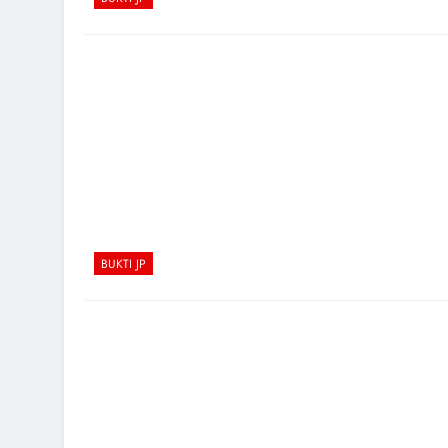
BUKTI JP