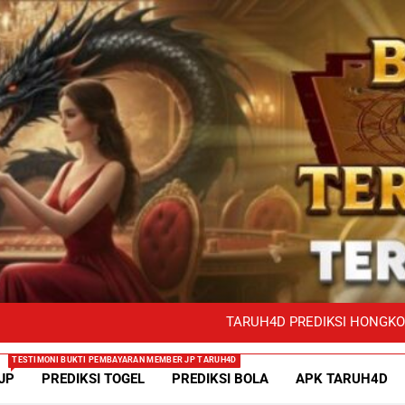
TARUH4D PREDIKSI SYDN
TARUH4D JACKPOT SLOT MAHJO
TARUH4D PREDIKSI HONGKON
KTI JP TARUH4D
TARUH4D PREDIKSI S
TESTIMONI BUKTI PEMBAYARAN MEMBER JP TARUH4D
LING TERPERCAYA DIBUMI
JP
PREDIKSI TOGEL
PREDIKSI BOLA
APK TARUH4D
TARUH4D PREDIKSI SYDN