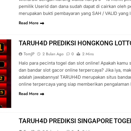
pemilik Userid dan dana sudah dapat di cairkan oleh
merupakan bukti pembayaran yang SAH / VALID yang la
Read More
TARUH4D PREDIKSI HONGKONG LOTTO 
TomJP
2 Bulan Ago
0
2 Mins
Halo para pecinta togel dan slot online! Apakah kamu s
dan bandar slot gacor online terpercaya? Jika iya, m
adalah jawabannya! TARUH4D merupakan situs bandar pr
online terpercaya yang siap memberikan pengalaman 
Read More
TARUH4D PREDIKSI SINGAPORE TOGEL 