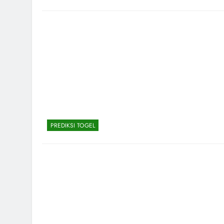
PREDIKSI TOGEL