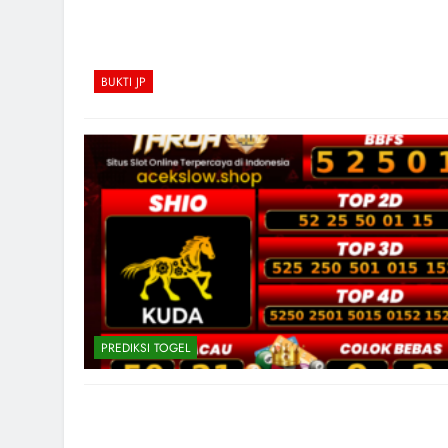
BUKTI JP
PREDIKSI TOGEL