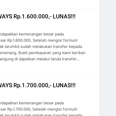
S Rp.1.600.000,- LUNAS!!!
endapatkan kemenangan besar pada
Rp.1.600.000, Setelah mengisi formulir
hak taruh4d sudah melakukan transfer kepada
 pemenang. Bukti pembayaran yang kami berikan
ngung di dapatkan melalui tanda transfer…
S Rp.1.700.000,- LUNAS!!!
endapatkan kemenangan besar pada
Rp.1.700.000, Setelah mengisi formulir
hak taruh4d sudah melakukan transfer kepada