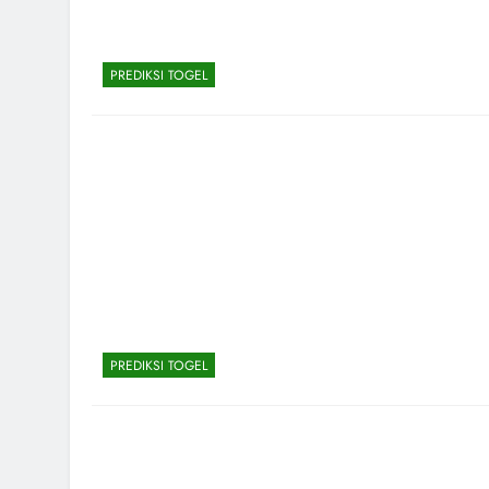
PREDIKSI TOGEL
PREDIKSI TOGEL