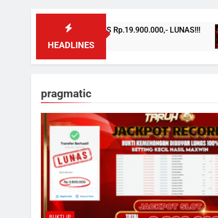
SLOT MAHJONG WAYS Rp.19.900.000,- LUNAS!!!
HEADLINES
pragmatic
BUKTI JP