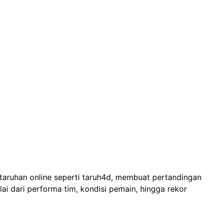
 taruhan online seperti taruh4d, membuat pertandingan
ai dari performa tim, kondisi pemain, hingga rekor