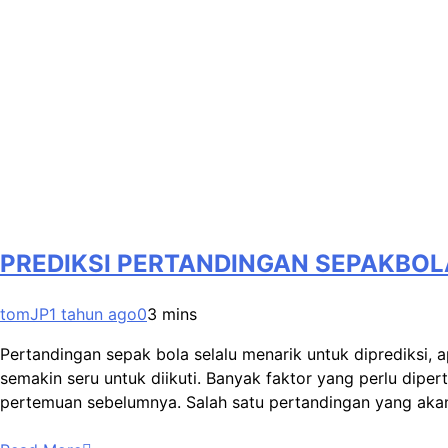
PREDIKSI PERTANDINGAN SEPAKBO
tomJP
1 tahun ago
0
3 mins
Pertandingan sepak bola selalu menarik untuk diprediksi,
semakin seru untuk diikuti. Banyak faktor yang perlu dipe
pertemuan sebelumnya. Salah satu pertandingan yang akan