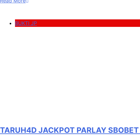
Read More
BUKTI JP
TARUH4D JACKPOT PARLAY SBOBET ⚽