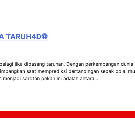
LA TARUH4D⚽
 apalagi jika dipasang taruhan. Dengan perkembangan dunia
rtimbangkan saat memprediksi pertandingan sepak bola, mul
 menjadi sorotan pekan ini adalah antara…