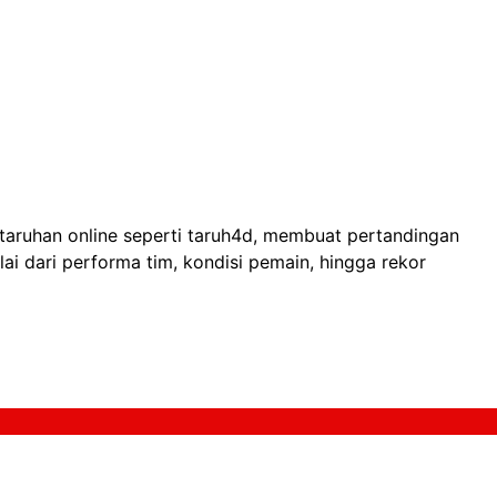
 taruhan online seperti taruh4d, membuat pertandingan
ai dari performa tim, kondisi pemain, hingga rekor