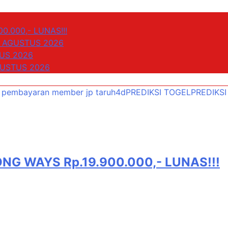
.000,- LUNAS!!!
6 AGUSTUS 2026
US 2026
GUSTUS 2026
i pembayaran member jp taruh4d
PREDIKSI TOGEL
PREDIKSI
G WAYS Rp.19.900.000,- LUNAS!!!