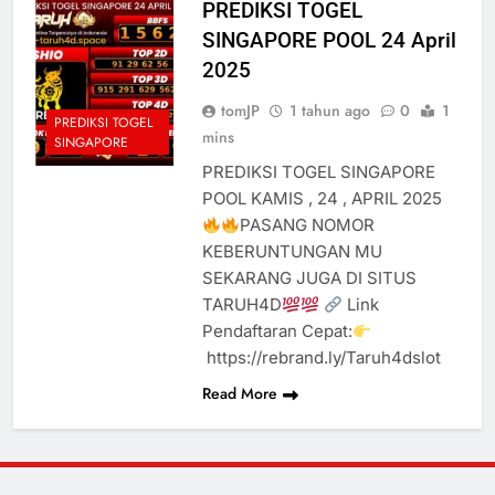
PREDIKSI TOGEL
SINGAPORE POOL 24 April
2025
tomJP
1 tahun ago
0
1
PREDIKSI TOGEL
mins
SINGAPORE
PREDIKSI TOGEL SINGAPORE
POOL KAMIS , 24 , APRIL 2025
PASANG NOMOR
KEBERUNTUNGAN MU
SEKARANG JUGA DI SITUS
TARUH4D
Link
Pendaftaran Cepat:
https://rebrand.ly/Taruh4dslot
Read More