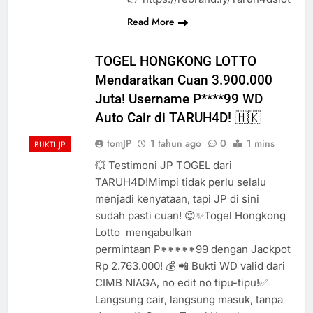
Read More
TOGEL HONGKONG LOTTO
Mendaratkan Cuan 3.900.000
Juta! Username P****99 WD
Auto Cair di TARUH4D! 🇭🇰
tomJP
1 tahun ago
0
1 mins
BUKTI JP
💥 Testimoni JP TOGEL dari
TARUH4D!Mimpi tidak perlu selalu
menjadi kenyataan, tapi JP di sini
sudah pasti cuan! 😍✨Togel Hongkong
Lotto mengabulkan
permintaan P*****99 dengan Jackpot
Rp 2.763.000! 💰 📲 Bukti WD valid dari
CIMB NIAGA, no edit no tipu-tipu!✅
Langsung cair, langsung masuk, tanpa