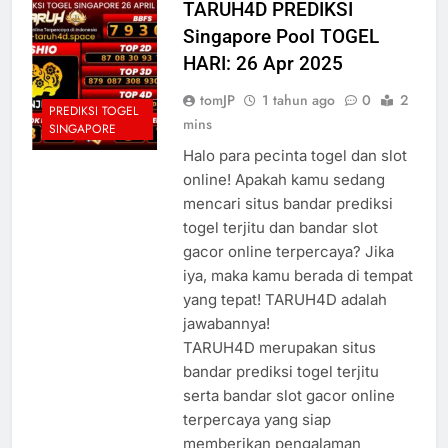
TARUH4D PREDIKSI
Singapore Pool TOGEL
HARI: 26 Apr 2025
tomJP
1 tahun ago
0
2
PREDIKSI TOGEL
mins
SINGAPORE
Halo para pecinta togel dan slot
online! Apakah kamu sedang
mencari situs bandar prediksi
togel terjitu dan bandar slot
gacor online terpercaya? Jika
iya, maka kamu berada di tempat
yang tepat! TARUH4D adalah
jawabannya!
TARUH4D merupakan situs
bandar prediksi togel terjitu
serta bandar slot gacor online
terpercaya yang siap
memberikan pengalaman