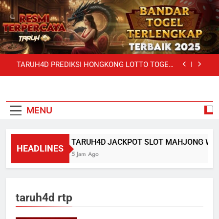
Skip
to
TARUH4D PREDIKSI SYDNEY LOTTO TOGEL : 06
content
AGUSTUS 2026
TARUH4D JACKPOT SLOT MAHJONG
WAYS Rp.19.900.000,- LUNAS!!!
TARUH4D PREDIKSI HONGKONG LOTTO TOGEL :
06 AGUSTUS 2026
TARUH4D PREDIKSI SINGAPORE TOGEL : 06
BUKTI JP
AGUSTUS 2026
SITUS PALING TERPERCAYA
TARUH4D PREDIKSI SYDNEY LOTTO TOGEL : 06
MENU
TARUH4D
DIBUMI
AGUSTUS 2026
TARUH4D JACKPOT SLOT MAHJONG
WAYS Rp.19.900.000,- LUNAS!!!
TARUH4D JACKPOT SLOT MAHJONG WAYS R
HEADLINES
TARUH4D PREDIKSI HONGKONG LOTTO TOGEL :
5 Jam Ago
06 AGUSTUS 2026
TARUH4D PREDIKSI SINGAPORE TOGEL : 06
AGUSTUS 2026
TARUH4D PREDIKSI SYDNEY LOTTO TOGEL : 06
taruh4d rtp
AGUSTUS 2026