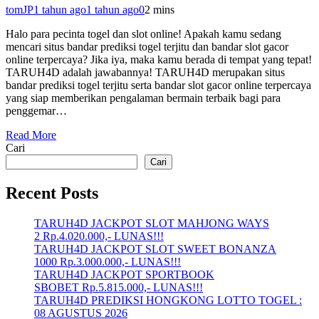
tomJP
1 tahun ago
1 tahun ago
0
2 mins
Halo para pecinta togel dan slot online! Apakah kamu sedang
mencari situs bandar prediksi togel terjitu dan bandar slot gacor
online terpercaya? Jika iya, maka kamu berada di tempat yang tepat!
TARUH4D adalah jawabannya! TARUH4D merupakan situs
bandar prediksi togel terjitu serta bandar slot gacor online terpercaya
yang siap memberikan pengalaman bermain terbaik bagi para
penggemar…
Read More
Cari
Cari
Recent Posts
TARUH4D JACKPOT SLOT MAHJONG WAYS
2 Rp.4.020.000,- LUNAS!!!
TARUH4D JACKPOT SLOT SWEET BONANZA
1000 Rp.3.000.000,- LUNAS!!!
TARUH4D JACKPOT SPORTBOOK
SBOBET Rp.5.815.000,- LUNAS!!!
TARUH4D PREDIKSI HONGKONG LOTTO TOGEL :
08 AGUSTUS 2026