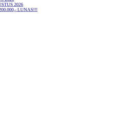
STUS 2026
0.000,- LUNAS!!!