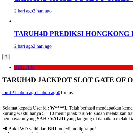
2 hari ago
2 hari ago
TARUH4D PREDIKSI HONGKONG L
2 hari ago
2 hari ago
BUKTI JP
TARUH4D JACKPOT SLOT GATE OF OLY
tomJP
1 tahun ago
1 tahun ago
0
1 mins
Selamat kepada User id :
W****L
Telah berhasil mendapatkan keme
kurung waktu hanya 5 – 10 menit pihak taruh4d sudah melakukan tra
pembayaran yang
SAH / VALID
yang langung di dapatkan melalui ta
📲 Bukti WD valid dari
BRI
, no edit no tipu-tipu!