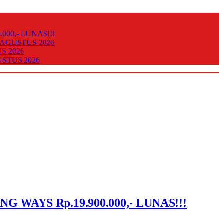
00,- LUNAS!!!
AGUSTUS 2026
S 2026
STUS 2026
WAYS Rp.19.900.000,- LUNAS!!!