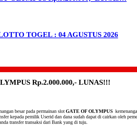
OTTO TOGEL : 04 AGUSTUS 2026
MPUS Rp.2.000.000,- LUNAS!!!
nangan besar pada permainan slot
GATE OF OLYMPUS
kemenanga
nsfer kepada pemilik Userid dan dana sudah dapat di cairkan oleh pe
nda transfer transaksi dari Bank yang di tuju.