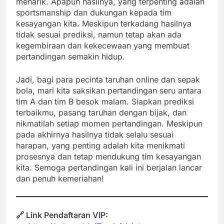
menarik. Apapun hasilnya, yang terpenting adalah
sportsmanship dan dukungan kepada tim
kesayangan kita. Meskipun terkadang hasilnya
tidak sesuai prediksi, namun tetap akan ada
kegembiraan dan kekecewaan yang membuat
pertandingan semakin hidup.
Jadi, bagi para pecinta taruhan online dan sepak
bola, mari kita saksikan pertandingan seru antara
tim A dan tim B besok malam. Siapkan prediksi
terbaikmu, pasang taruhan dengan bijak, dan
nikmatilah setiap momen pertandingan. Meskipun
pada akhirnya hasilnya tidak selalu sesuai
harapan, yang penting adalah kita menikmati
prosesnya dan tetap mendukung tim kesayangan
kita. Semoga pertandingan kali ini berjalan lancar
dan penuh kemeriahan!
🔗 Link Pendaftaran VIP: