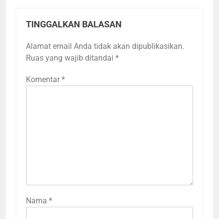
TINGGALKAN BALASAN
Alamat email Anda tidak akan dipublikasikan.
Ruas yang wajib ditandai
*
Komentar
*
Nama
*