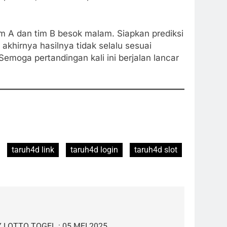
tim A dan tim B besok malam. Siapkan prediksi
khirnya hasilnya tidak selalu sesuai
emoga pertandingan kali ini berjalan lancar
taruh4d link
taruh4d login
taruh4d slot
LOTTO TOGEL : 05 MEI 2025