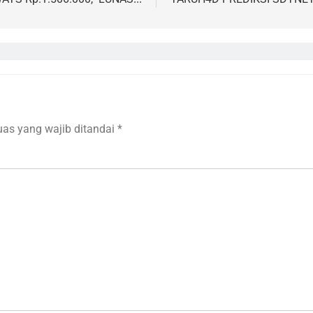
uas yang wajib ditandai
*