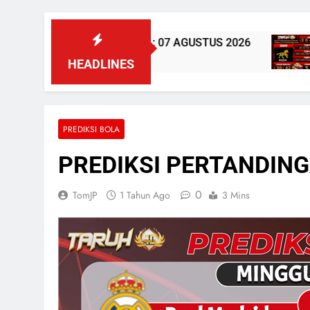
TTO TOGEL : 07 AGUSTUS 2026
TARUH4D PR
2 Jam Ago
HEADLINES
PREDIKSI BOLA
PREDIKSI PERTANDIN
0
TomJP
1 Tahun Ago
3 Mins