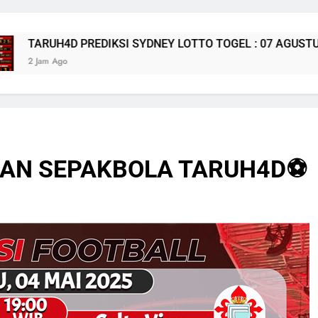
TARUH4D PREDIKSI HONGKON
EDIKSI SYDNEY LOTTO TOGEL : 07 AGUSTUS 2026
TARUH4D PREDIKSI SYDN
TARUH4D JACKPOT SLOT MAHJO
TARUH4D PREDIKSI HONGKON
GAN SEPAKBOLA TARUH4D⚽