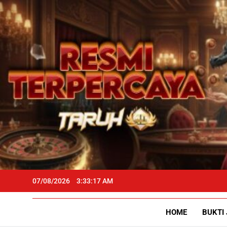
Skip
to
content
07/08/2026
3:33:18 AM
BU
SITUS PA
HOME
BUKTI 