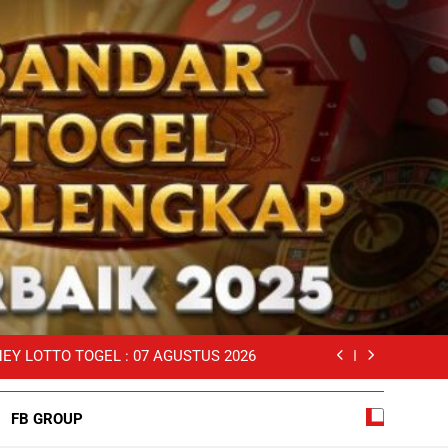
G LOTTO TOGEL : 06 AGUSTUS 2026
G LOTTO TOGEL : 07 AGUSTUS 2026
EY LOTTO TOGEL : 07 AGUSTUS 2026
NG WAYS Rp.19.900.000,- LUNAS!!!
FB GROUP
G LOTTO TOGEL : 06 AGUSTUS 2026