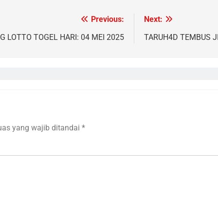
Previous:
Next:
 LOTTO TOGEL HARI: 04 MEI 2025
TARUH4D TEMBUS JP 
uas yang wajib ditandai
*