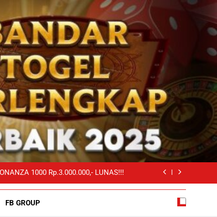
G LOTTO TOGEL : 08 AGUSTUS 2026
NG WAYS 2 Rp.4.020.000,- LUNAS!!!
ANZA 1000 Rp.3.000.000,- LUNAS!!!
OK SBOBET Rp.5.815.000,- LUNAS!!!
FB GROUP
G LOTTO TOGEL : 08 AGUSTUS 2026