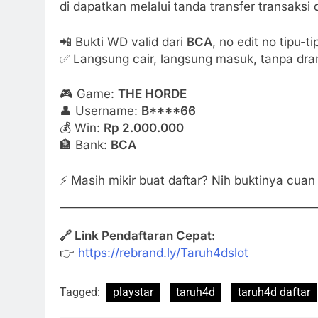
di dapatkan melalui tanda transfer transaksi d
📲 Bukti WD valid dari
BCA
, no edit no tipu-ti
✅ Langsung cair, langsung masuk, tanpa dra
🎮 Game:
THE HORDE
👤 Username:
B****66
💰 Win:
Rp 2.000.000
🏦 Bank:
BCA
⚡️ Masih mikir buat daftar? Nih buktinya cuan
🔗 Link Pendaftaran Cepat:
👉
https://rebrand.ly/Taruh4dslot
Tagged:
playstar
taruh4d
taruh4d daftar