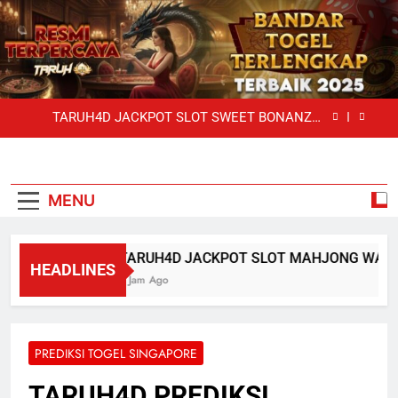
Skip
to
TARUH4D PREDIKSI HONGKONG LOTTO TOGEL :
content
08 AGUSTUS 2026
TARUH4D JACKPOT SLOT MAHJONG WAYS
2 Rp.4.020.000,- LUNAS!!!
TARUH4D JACKPOT SLOT SWEET BONANZA
1000 Rp.3.000.000,- LUNAS!!!
TARUH4D JACKPOT SPORTBOOK
BUKTI JP
SBOBET Rp.5.815.000,- LUNAS!!!
SITUS PALING TERPERCAYA
TARUH4D PREDIKSI HONGKONG LOTTO TOGEL :
MENU
TARUH4D
DIBUMI
08 AGUSTUS 2026
TARUH4D JACKPOT SLOT MAHJONG WAYS
2 Rp.4.020.000,- LUNAS!!!
TARUH4D JACKPOT SLOT MAHJONG WAYS 2 R
HEADLINES
TARUH4D JACKPOT SLOT SWEET BONANZA
7 Jam Ago
1000 Rp.3.000.000,- LUNAS!!!
TARUH4D JACKPOT SPORTBOOK
SBOBET Rp.5.815.000,- LUNAS!!!
PREDIKSI TOGEL SINGAPORE
TARUH4D PREDIKSI HONGKONG LOTTO TOGEL :
08 AGUSTUS 2026
TARUH4D PREDIKSI