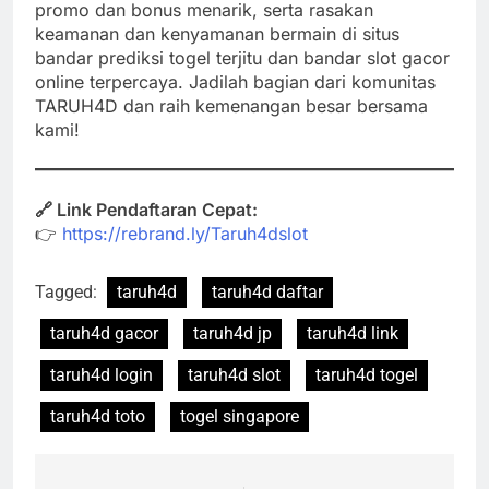
promo dan bonus menarik, serta rasakan
keamanan dan kenyamanan bermain di situs
bandar prediksi togel terjitu dan bandar slot gacor
online terpercaya. Jadilah bagian dari komunitas
TARUH4D dan raih kemenangan besar bersama
kami!
🔗 Link Pendaftaran Cepat:
👉
https://rebrand.ly/Taruh4dslot
Tagged:
taruh4d
taruh4d daftar
taruh4d gacor
taruh4d jp
taruh4d link
taruh4d login
taruh4d slot
taruh4d togel
taruh4d toto
togel singapore