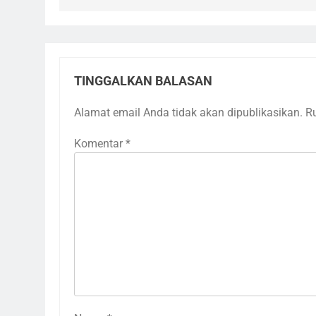
TINGGALKAN BALASAN
Alamat email Anda tidak akan dipublikasikan.
R
Komentar
*