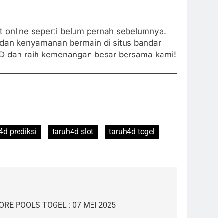
t online seperti belum pernah sebelumnya.
n dan kenyamanan bermain di situs bandar
UH4D dan raih kemenangan besar bersama kami!
4d prediksi
taruh4d slot
taruh4d togel
RE POOLS TOGEL : 07 MEI 2025