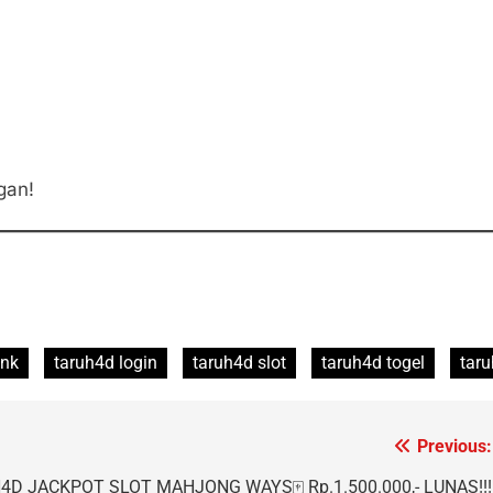
gan!
ink
taruh4d login
taruh4d slot
taruh4d togel
taru
Previous:
4D JACKPOT SLOT MAHJONG WAYS🀄 Rp.1.500.000,- LUNAS!!!