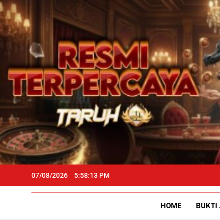
Skip
to
content
07/08/2026
5:58:14 PM
BU
SITUS PA
HOME
BUKTI 