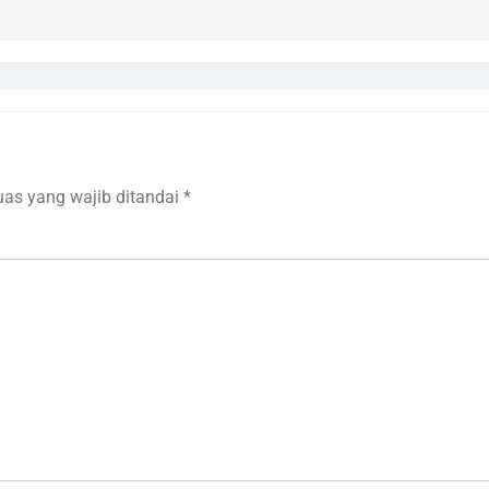
uas yang wajib ditandai
*