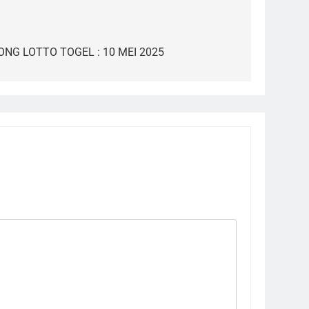
NG LOTTO TOGEL : 10 MEI 2025