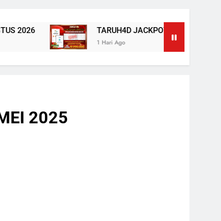
G LOTTO TOGEL : 07 AGUSTUS 2026
TARUH4D JACKPOT SLOT MAHJONG WAYS Rp.19.
EY LOTTO TOGEL : 07 AGUSTUS 2026
1 Hari Ago
NG WAYS Rp.19.900.000,- LUNAS!!!
G LOTTO TOGEL : 06 AGUSTUS 2026
MEI 2025