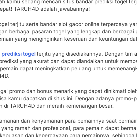
kah kamu sedang mencari situs bandar prediksi togel terj
 tepat! TARUH4D adalah jawabannya!
ogel terjitu serta bandar slot gacor online terpercaya
ngan berbagai pasaran togel yang lengkap dan berbagai p
emain yang menginginkan keseruan dan keuntungan da
h
prediksi togel
terjitu yang disediakannya. Dengan tim 
prediksi yang akurat dan dapat diandalkan untuk mem
para pemain dapat meningkatkan peluang untuk memenan
H4D.
ai promo dan bonus menarik yang dapat dinikmati ole
bisa kamu dapatkan di situs ini. Dengan adanya promo-
ain di TARUH4D dan meraih kemenangan besar.
amanan dan kenyamanan para pemainnya saat bermain d
 yang ramah dan profesional, para pemain dapat bermai
epuasan dan kepercayaan para pemainnya, sehingga 