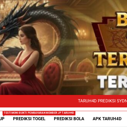
TARUH4D PREDIKSI HONGKON
TARUH4D PREDIKSI HONGKON
TARUH4D PREDIKSI SYDN
KTI JP TARUH4D
TARUH4D JACKPOT SLOT MAHJO
TESTIMONI BUKTI PEMBAYARAN MEMBER JP TARUH4D
LING TERPERCAYA DIBUMI
JP
PREDIKSI TOGEL
PREDIKSI BOLA
APK TARUH4D
TARUH4D PREDIKSI HONGKON