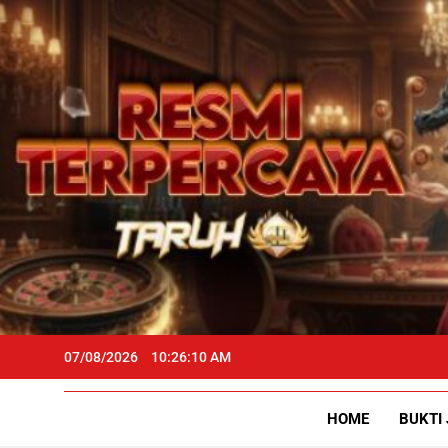
Skip
to
content
07/08/2026
10:26:11 AM
BU
SITUS PA
HOME
BUKTI 