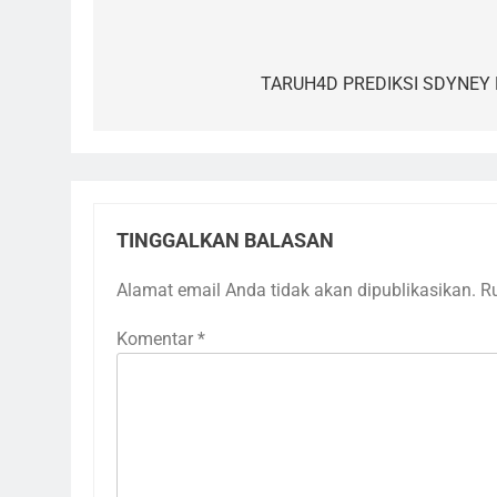
Navigasi
pos
TARUH4D PREDIKSI SDYNEY L
TINGGALKAN BALASAN
Alamat email Anda tidak akan dipublikasikan.
R
Komentar
*