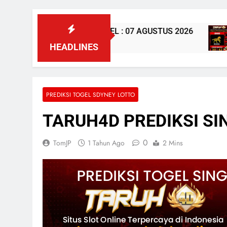
NG LOTTO TOGEL : 07 AGUSTUS 2026
TARU
3 Jam 
HEADLINES
PREDIKSI TOGEL SDYNEY LOTTO
TARUH4D PREDIKSI SI
0
TomJP
1 Tahun Ago
2 Mins