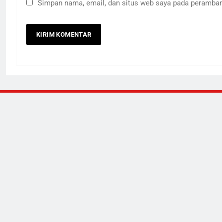
Simpan nama, email, dan situs web saya pada peramban 