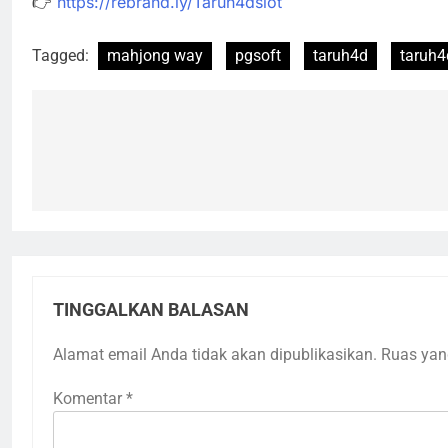
👉
https://rebrand.ly/Taruh4dslot
Tagged:
mahjong way
pgsoft
taruh4d
taruh4
Navigasi
pos
TINGGALKAN BALASAN
Alamat email Anda tidak akan dipublikasikan.
Ruas yan
Komentar
*