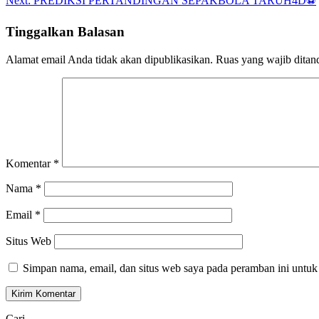
Next:
PREDIKSI PERTANDINGAN SEPAKBOLA TARUH4D⚽
pos
Tinggalkan Balasan
Alamat email Anda tidak akan dipublikasikan.
Ruas yang wajib ditan
Komentar
*
Nama
*
Email
*
Situs Web
Simpan nama, email, dan situs web saya pada peramban ini untuk
Cari