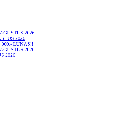
AGUSTUS 2026
STUS 2026
00,- LUNAS!!!
AGUSTUS 2026
S 2026