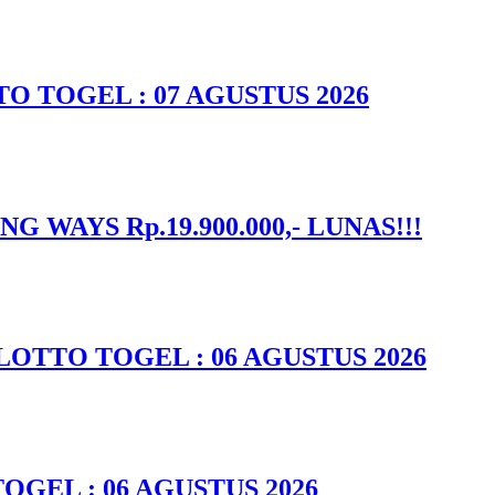
O TOGEL : 07 AGUSTUS 2026
WAYS Rp.19.900.000,- LUNAS!!!
OTTO TOGEL : 06 AGUSTUS 2026
GEL : 06 AGUSTUS 2026