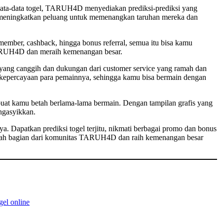
 data-data togel, TARUH4D menyediakan prediksi-prediksi yang
at meningkatkan peluang untuk memenangkan taruhan mereka dan
mber, cashback, hingga bonus referral, semua itu bisa kamu
 TARUH4D dan meraih kemenangan besar.
ang canggih dan dukungan dari customer service yang ramah dan
 kepercayaan para pemainnya, sehingga kamu bisa bermain dengan
at kamu betah berlama-lama bermain. Dengan tampilan grafis yang
ngasyikkan.
. Dapatkan prediksi togel terjitu, nikmati berbagai promo dan bonus
Jadilah bagian dari komunitas TARUH4D dan raih kemenangan besar
gel online