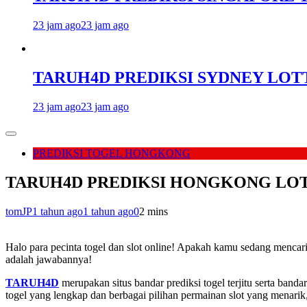
23 jam ago
23 jam ago
TARUH4D PREDIKSI SYDNEY LOTT
23 jam ago
23 jam ago
PREDIKSI TOGEL HONGKONG
TARUH4D PREDIKSI HONGKONG LOTTO
tomJP
1 tahun ago
1 tahun ago
0
2 mins
Halo para pecinta togel dan slot online! Apakah kamu sedang mencari
adalah jawabannya!
TARUH4D
merupakan situs bandar prediksi togel terjitu serta ban
togel yang lengkap dan berbagai pilihan permainan slot yang mena