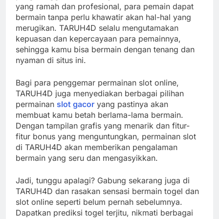
yang ramah dan profesional, para pemain dapat
bermain tanpa perlu khawatir akan hal-hal yang
merugikan. TARUH4D selalu mengutamakan
kepuasan dan kepercayaan para pemainnya,
sehingga kamu bisa bermain dengan tenang dan
nyaman di situs ini.
Bagi para penggemar permainan slot online,
TARUH4D juga menyediakan berbagai pilihan
permainan
slot gacor
yang pastinya akan
membuat kamu betah berlama-lama bermain.
Dengan tampilan grafis yang menarik dan fitur-
fitur bonus yang menguntungkan, permainan slot
di TARUH4D akan memberikan pengalaman
bermain yang seru dan mengasyikkan.
Jadi, tunggu apalagi? Gabung sekarang juga di
TARUH4D dan rasakan sensasi bermain togel dan
slot online seperti belum pernah sebelumnya.
Dapatkan prediksi togel terjitu, nikmati berbagai