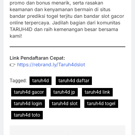
promo dan bonus menarik, serta rasakan
keamanan dan kenyamanan bermain di situs
bandar prediksi togel terjitu dan bandar slot gacor
online terpercaya. Jadilah bagian dari komunitas
TARUH4D dan raih kemenangan besar bersama
kami!
Link Pendaftaran Cepat:
👉
https://rebrand.ly/Taruh4dslot
Tagged:
taruh4d
taruh4d daftar
taruh4d gacor
taruh4d jp
taruh4d link
taruh4d login
taruh4d slot
taruh4d togel
taruh4d toto