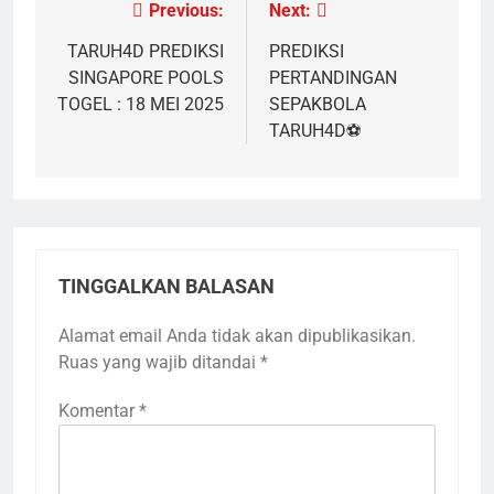
Previous:
Next:
Navigasi
pos
TARUH4D PREDIKSI
PREDIKSI
SINGAPORE POOLS
PERTANDINGAN
TOGEL : 18 MEI 2025
SEPAKBOLA
TARUH4D⚽
TINGGALKAN BALASAN
Alamat email Anda tidak akan dipublikasikan.
Ruas yang wajib ditandai
*
Komentar
*