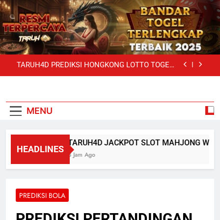
Skip
to
TARUH4D PREDIKSI SYDNEY LOTTO TOGEL : 06
content
AGUSTUS 2026
TARUH4D JACKPOT SLOT MAHJONG
WAYS Rp.19.900.000,- LUNAS!!!
TARUH4D PREDIKSI HONGKONG LOTTO TOGEL :
06 AGUSTUS 2026
TARUH4D PREDIKSI SINGAPORE TOGEL : 06
BUKTI JP
AGUSTUS 2026
SITUS PALING TERPERCAYA
TARUH4D PREDIKSI SYDNEY LOTTO TOGEL : 06
MENU
TARUH4D
DIBUMI
AGUSTUS 2026
TARUH4D JACKPOT SLOT MAHJONG
WAYS Rp.19.900.000,- LUNAS!!!
TARUH4D JACKPOT SLOT MAHJONG WAYS Rp.
HEADLINES
TARUH4D PREDIKSI HONGKONG LOTTO TOGEL :
3 Jam Ago
06 AGUSTUS 2026
TARUH4D PREDIKSI SINGAPORE TOGEL : 06
AGUSTUS 2026
PREDIKSI BOLA
TARUH4D PREDIKSI SYDNEY LOTTO TOGEL : 06
AGUSTUS 2026
PREDIKSI PERTANDINGAN