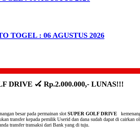
O TOGEL : 06 AGUSTUS 2026
RIVE 🏑 Rp.2.000.000,- LUNAS!!!
nangan besar pada permainan slot
SUPER GOLF DRIVE
kemenang
kan transfer kepada pemilik Userid dan dana sudah dapat di cairkan
nda transfer transaksi dari Bank yang di tuju.