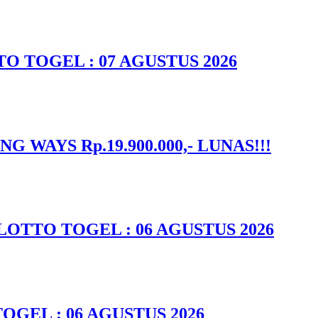
O TOGEL : 07 AGUSTUS 2026
WAYS Rp.19.900.000,- LUNAS!!!
OTTO TOGEL : 06 AGUSTUS 2026
GEL : 06 AGUSTUS 2026