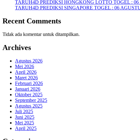
TARUH4D PREDIKSI HONGKONG LOTTO TOGEL : 06 
TARUH4D PREDIKSI SINGAPORE TOGEL : 06 AGUSTU
Recent Comments
Tidak ada komentar untuk ditampilkan.
Archives
Agustus 2026
Mei 2026
April 2026
Maret 2026
Februari 2026
Januari 2026
Oktober 2025
September 2025
Agustus 2025
Juli 2025
Juni 2025
Mei 2025
April 2025