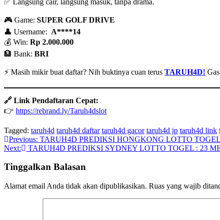
✅ Langsung cair, langsung masuk, tanpa drama.
🎮 Game:
SUPER GOLF DRIVE
👤 Username:
A****14
💰 Win:
Rp 2.000.000
🏦 Bank:
BRI
⚡️ Masih mikir buat daftar? Nih buktinya cuan terus
TARUH4D!
Gask
🔗 Link Pendaftaran Cepat:
👉
https://rebrand.ly/Taruh4dslot
Tagged:
taruh4d
taruh4d daftar
taruh4d gacor
taruh4d jp
taruh4d link
Navigasi
Previous:
TARUH4D PREDIKSI HONGKONG LOTTO TOGEL : 
Next:
TARUH4D PREDIKSI SYDNEY LOTTO TOGEL : 23 MEI
pos
Tinggalkan Balasan
Alamat email Anda tidak akan dipublikasikan.
Ruas yang wajib ditan