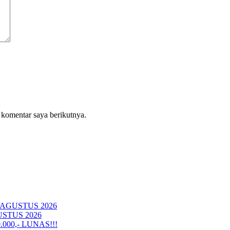
 komentar saya berikutnya.
AGUSTUS 2026
STUS 2026
00,- LUNAS!!!