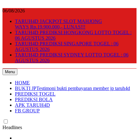
Skip
to
06/08/2026
content
TARUH4D JACKPOT SLOT MAHJONG
WAYS Rp.19.900.000,- LUNAS!!!
TARUH4D PREDIKSI HONGKONG LOTTO TOGEL :
06 AGUSTUS 2026
TARUH4D PREDIKSI SINGAPORE TOGEL : 06
AGUSTUS 2026
TARUH4D PREDIKSI SYDNEY LOTTO TOGEL : 06
AGUSTUS 2026
Menu
BUKTI JP TARUH4D
SITUS PALING TERPERCAYA DIBUMI
HOME
BUKTI JP
Testimoni bukti pembayaran member jp taruh4d
PREDIKSI TOGEL
PREDIKSI BOLA
APK TARUH4D
FB GROUP
Headlines