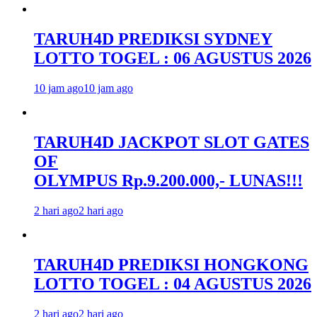
TARUH4D PREDIKSI SYDNEY
LOTTO TOGEL : 06 AGUSTUS 2026
10 jam ago
10 jam ago
TARUH4D JACKPOT SLOT GATES
OF
OLYMPUS Rp.9.200.000,- LUNAS!!!
2 hari ago
2 hari ago
TARUH4D PREDIKSI HONGKONG
LOTTO TOGEL : 04 AGUSTUS 2026
2 hari ago
2 hari ago