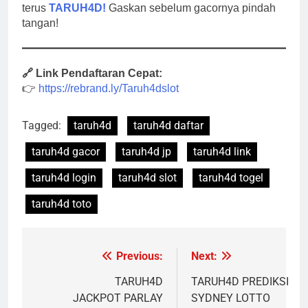
terus
TARUH4D!
Gaskan sebelum gacornya pindah
tangan!
🔗 Link Pendaftaran Cepat:
👉
https://rebrand.ly/Taruh4dslot
Tagged:
taruh4d
taruh4d daftar
taruh4d gacor
taruh4d jp
taruh4d link
taruh4d login
taruh4d slot
taruh4d togel
taruh4d toto
Previous:
Next:
Navigasi
pos
TARUH4D
TARUH4D PREDIKSI
JACKPOT PARLAY
SYDNEY LOTTO