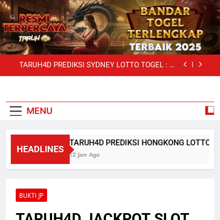
Skip
to
TARUH4D PREDIKSI HONGKONG LOTTO TOGEL :
content
06 AGUSTUS 2026
TARUH4D PREDIKSI HONGKONG LOTTO TOGEL :
07 AGUSTUS 2026
TARUH4D PREDIKSI SYDNEY LOTTO TOGEL : 07
AGUSTUS 2026
TARUH4D JACKPOT SLOT MAHJONG
BUKTI JP
WAYS Rp.19.900.000,- LUNAS!!!
SITUS PALING TERPERCAYA
TARUH4D PREDIKSI HONGKONG LOTTO TOGEL :
MENU
TARUH4D
DIBUMI
06 AGUSTUS 2026
TARUH4D PREDIKSI HONGKONG LOTTO TOGEL :
07 AGUSTUS 2026
TARUH4D PREDIKSI HONGKONG LOTTO TOG
HEADLINES
TARUH4D PREDIKSI SYDNEY LOTTO TOGEL : 07
12 Jam Ago
AGUSTUS 2026
TARUH4D JACKPOT SLOT MAHJONG
WAYS Rp.19.900.000,- LUNAS!!!
BUKTI JP
TARUH4D PREDIKSI HONGKONG LOTTO TOGEL :
06 AGUSTUS 2026
TARUH4D JACKPOT SLOT