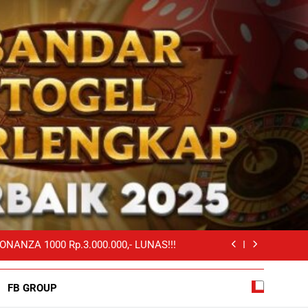
G LOTTO TOGEL : 08 AGUSTUS 2026
NG WAYS 2 Rp.4.020.000,- LUNAS!!!
ANZA 1000 Rp.3.000.000,- LUNAS!!!
OK SBOBET Rp.5.815.000,- LUNAS!!!
FB GROUP
G LOTTO TOGEL : 08 AGUSTUS 2026