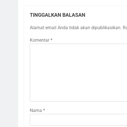
TINGGALKAN BALASAN
Alamat email Anda tidak akan dipublikasikan.
R
Komentar
*
Nama
*