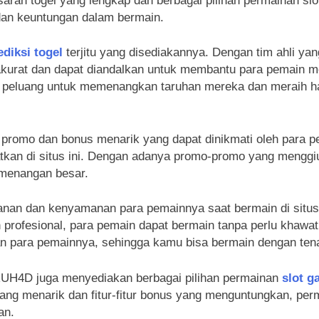
saran togel yang lengkap dan berbagai pilihan permainan s
dan keuntungan dalam bermain.
ediksi togel
terjitu yang disediakannya. Dengan tim ahli ya
kurat dan dapat diandalkan untuk membantu para pemain m
kan peluang untuk memenangkan taruhan mereka dan meraih ha
promo dan bonus menarik yang dapat dinikmati oleh para p
atkan di situs ini. Dengan adanya promo-promo yang menggiu
menangan besar.
nan dan kenyamanan para pemainnya saat bermain di situs
 profesional, para pemain dapat bermain tanpa perlu khawa
para pemainnya, sehingga kamu bisa bermain dengan tenan
RUH4D juga menyediakan berbagai pilihan permainan
slot g
yang menarik dan fitur-fitur bonus yang menguntungkan, p
an.