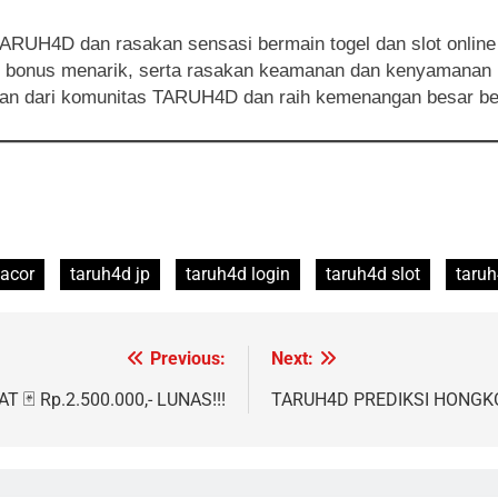
 TARUH4D dan rasakan sensasi bermain togel dan slot onlin
dan bonus menarik, serta rasakan keamanan dan kenyamanan be
bagian dari komunitas TARUH4D dan raih kemenangan besar b
gacor
taruh4d jp
taruh4d login
taruh4d slot
taruh
Previous:
Next:
 Rp.2.500.000,- LUNAS!!!
TARUH4D PREDIKSI HONGKO