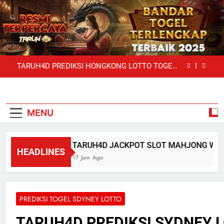
Skip
to
TARUH4D PREDIKSI SYDNEY LOTTO TOGEL : 06
content
AGUSTUS 2026
TARUH4D JACKPOT SLOT MAHJONG
WAYS Rp.19.900.000,- LUNAS!!!
TARUH4D PREDIKSI HONGKONG LOTTO TOGEL :
06 AGUSTUS 2026
TARUH4D PREDIKSI SINGAPORE TOGEL : 06
BUKTI JP
AGUSTUS 2026
SITUS PALING TERPERCAYA
TARUH4D PREDIKSI SYDNEY LOTTO TOGEL : 06
MENU
TARUH4D
DIBUMI
AGUSTUS 2026
TARUH4D JACKPOT SLOT MAHJONG
WAYS Rp.19.900.000,- LUNAS!!!
TARUH4D JACKPOT SLOT MAHJONG WAYS Rp
HEADLINES
TARUH4D PREDIKSI HONGKONG LOTTO TOGEL :
17 Jam Ago
06 AGUSTUS 2026
TARUH4D PREDIKSI SINGAPORE TOGEL : 06
AGUSTUS 2026
PREDIKSI TOGEL SDYNEY LOTTO
TARUH4D PREDIKSI SYDNEY LOTTO TOGEL : 06
AGUSTUS 2026
TARUH4D PREDIKSI SYDNEY L