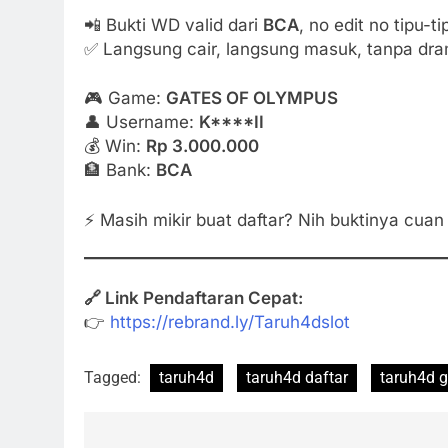
📲 Bukti WD valid dari
BCA
, no edit no tipu-ti
✅ Langsung cair, langsung masuk, tanpa dra
🎮 Game:
GATES OF OLYMPUS
👤 Username:
K****II
💰 Win:
Rp 3.000.000
🏦 Bank:
BCA
⚡️ Masih mikir buat daftar? Nih buktinya cuan
🔗 Link Pendaftaran Cepat:
👉
https://rebrand.ly/Taruh4dslot
Tagged:
taruh4d
taruh4d daftar
taruh4d 