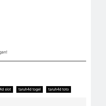
gan!
4d slot
taruh4d togel
taruh4d toto