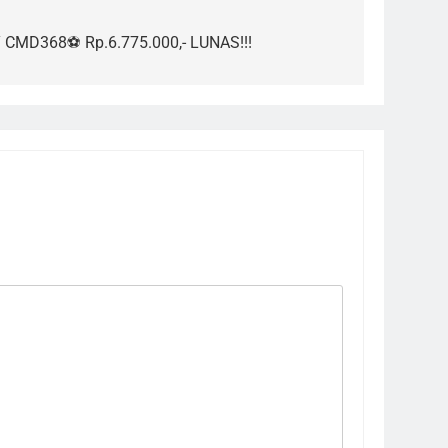
MD368⚽ Rp.6.775.000,- LUNAS!!!