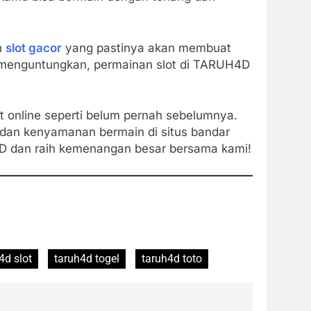
n
slot gacor
yang pastinya akan membuat
g menguntungkan, permainan slot di TARUH4D
t online seperti belum pernah sebelumnya.
n dan kenyamanan bermain di situs bandar
UH4D dan raih kemenangan besar bersama kami!
4d slot
taruh4d togel
taruh4d toto