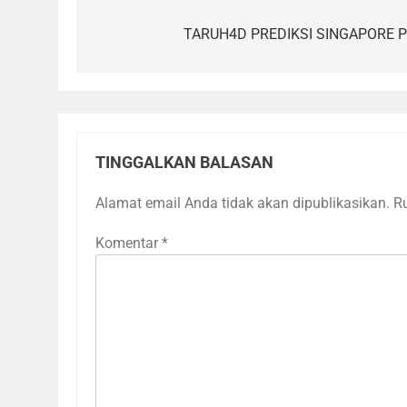
Navigasi
pos
TARUH4D PREDIKSI SINGAPORE PO
TINGGALKAN BALASAN
Alamat email Anda tidak akan dipublikasikan.
R
Komentar
*