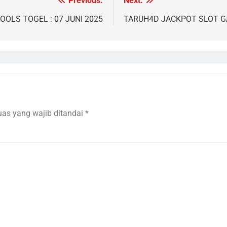
Previous:
Next:
OLS TOGEL : 07 JUNI 2025
TARUH4D JACKPOT SLOT GAT
uas yang wajib ditandai
*