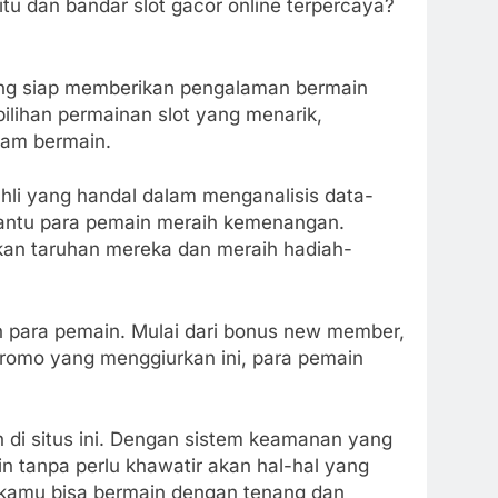
itu dan bandar slot gacor online terpercaya?
 yang siap memberikan pengalaman bermain
ilihan permainan slot yang menarik,
lam bermain.
ahli yang handal dalam menganalisis data-
bantu para pemain meraih kemenangan.
gkan taruhan mereka dan meraih hadiah-
h para pemain. Mulai dari bonus new member,
promo yang menggiurkan ini, para pemain
i situs ini. Dengan sistem keamanan yang
n tanpa perlu khawatir akan hal-hal yang
kamu bisa bermain dengan tenang dan