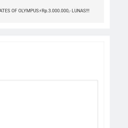
ES OF OLYMPUS⚡Rp.3.000.000,- LUNAS!!!