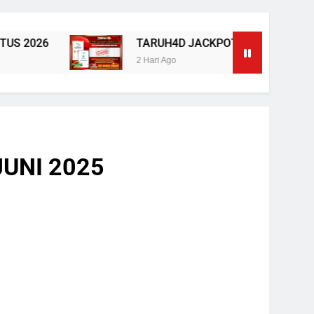
G LOTTO TOGEL : 07 AGUSTUS 2026
TARUH4D JACKPOT SLOT MAHJONG WAYS Rp.1
EY LOTTO TOGEL : 07 AGUSTUS 2026
2 Hari Ago
NG WAYS Rp.19.900.000,- LUNAS!!!
G LOTTO TOGEL : 06 AGUSTUS 2026
JUNI 2025