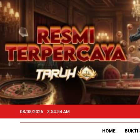
Skip
to
content
08/08/2026
3:54:55 AM
BU
SITUS PA
HOME
BUKTI 