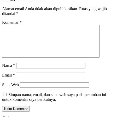
Alamat email Anda tidak akan dipublikasikan.
Ruas yang wajib
ditandai
*
Komentar
*
Nama
*
Email
*
Situs Web
Simpan nama, email, dan situs web saya pada peramban ini
untuk komentar saya berikutnya.