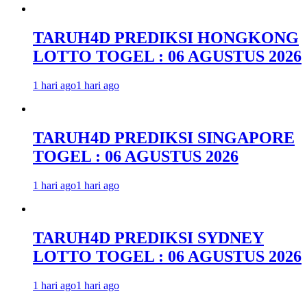
TARUH4D PREDIKSI HONGKONG
LOTTO TOGEL : 06 AGUSTUS 2026
1 hari ago
1 hari ago
TARUH4D PREDIKSI SINGAPORE
TOGEL : 06 AGUSTUS 2026
1 hari ago
1 hari ago
TARUH4D PREDIKSI SYDNEY
LOTTO TOGEL : 06 AGUSTUS 2026
1 hari ago
1 hari ago