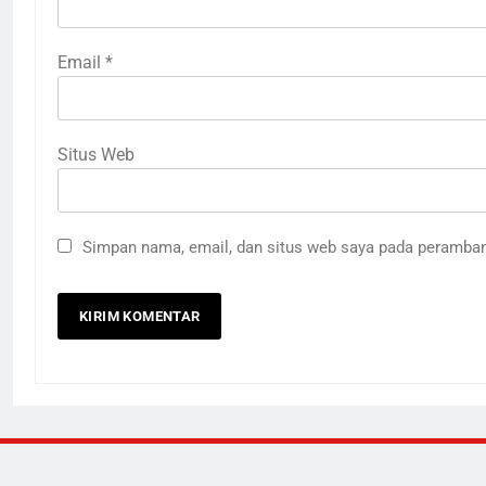
Email
*
Situs Web
Simpan nama, email, dan situs web saya pada peramban 