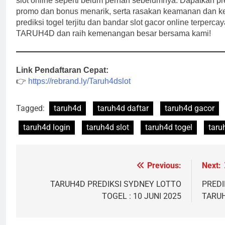
slot online seperti belum pernah sebelumnya. Dapatkan pred
promo dan bonus menarik, serta rasakan keamanan dan k
prediksi togel terjitu dan bandar slot gacor online terperca
TARUH4D dan raih kemenangan besar bersama kami!
Link Pendaftaran Cepat:
👉
https://rebrand.ly/Taruh4dslot
Tagged:
taruh4d
taruh4d daftar
taruh4d gacor
taruh4d login
taruh4d slot
taruh4d togel
taru
Previous:
Next:
Navigasi
pos
TARUH4D PREDIKSI SYDNEY LOTTO
PREDI
TOGEL : 10 JUNI 2025
TARU