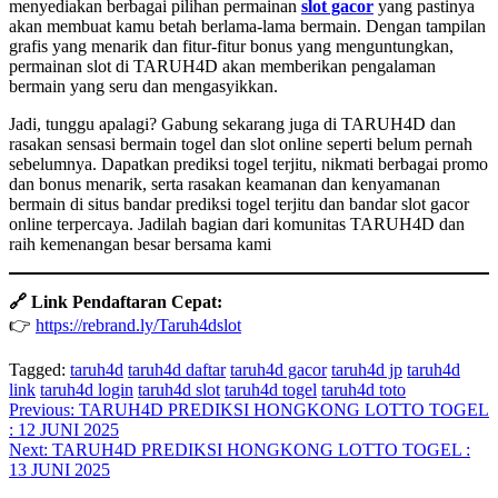
menyediakan berbagai pilihan permainan
slot gacor
yang pastinya
akan membuat kamu betah berlama-lama bermain. Dengan tampilan
grafis yang menarik dan fitur-fitur bonus yang menguntungkan,
permainan slot di TARUH4D akan memberikan pengalaman
bermain yang seru dan mengasyikkan.
Jadi, tunggu apalagi? Gabung sekarang juga di TARUH4D dan
rasakan sensasi bermain togel dan slot online seperti belum pernah
sebelumnya. Dapatkan prediksi togel terjitu, nikmati berbagai promo
dan bonus menarik, serta rasakan keamanan dan kenyamanan
bermain di situs bandar prediksi togel terjitu dan bandar slot gacor
online terpercaya. Jadilah bagian dari komunitas TARUH4D dan
raih kemenangan besar bersama kami
🔗 Link Pendaftaran Cepat:
👉
https://rebrand.ly/Taruh4dslot
Tagged:
taruh4d
taruh4d daftar
taruh4d gacor
taruh4d jp
taruh4d
link
taruh4d login
taruh4d slot
taruh4d togel
taruh4d toto
Navigasi
Previous:
TARUH4D PREDIKSI HONGKONG LOTTO TOGEL
: 12 JUNI 2025
pos
Next:
TARUH4D PREDIKSI HONGKONG LOTTO TOGEL :
13 JUNI 2025