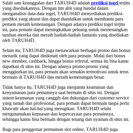
Salah satu keunggulan dari TARUH4D adalah
prediksi togel
terjitu
yang disediakannya. Dengan tim ahli yang handal dalam
menganalisis data-data togel, TARUH4D menyediakan prediksi-
prediksi yang akurat dan dapat diandalkan untuk membantu para
pemain meraih kemenangan. Dengan adanya prediksi togel terjitu
ini, para pemain dapat meningkatkan peluang untuk memenangkan
taruhan mereka dan meraih hadiah-hadiah fantastis yang disediakan
oleh TARUH4D.
Selain itu, TARUH4D juga menawarkan berbagai promo dan bonus
menarik yang dapat dinikmati oleh para pemain. Mulai dari bonus
new member, cashback, hingga bonus referral, semua itu bisa kamu
dapatkan di situs ini. Dengan adanya promo-promo yang
menggiurkan ini, para pemain akan semakin termotivasi untuk terus
bermain di TARUH4D dan meraih kemenangan besar.
Tidak hanya itu, TARUH4D juga menjamin keamanan dan
kenyamanan para pemainnya saat bermain di situs ini. Dengan
sistem keamanan yang canggih dan dukungan dari customer service
yang ramah dan profesional, para pemain dapat bermain tanpa perlu
khawatir akan hal-hal yang merugikan. TARUH4D selalu
mengutamakan kepuasan dan kepercayaan para pemainnya,
sehingga kamu bisa bermain dengan tenang dan nyaman di situs ini.
Bagi para penggemar permainan slot online, TARUH4D juga