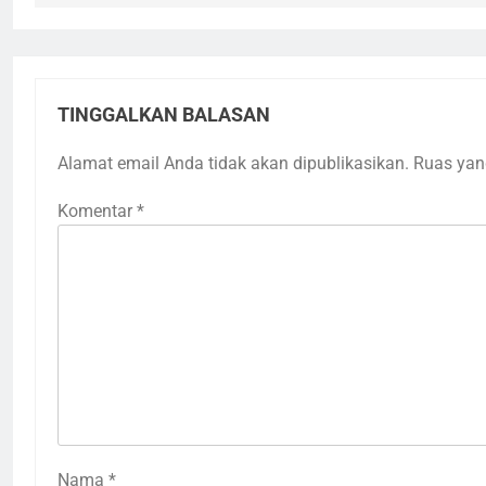
TINGGALKAN BALASAN
Alamat email Anda tidak akan dipublikasikan.
Ruas yan
Komentar
*
Nama
*