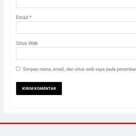
Email
*
Situs Web
Simpan nama, email, dan situs web saya pada peramban 