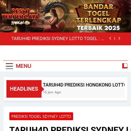
Skip
to
TARUH4D PREDIKSI HONGKONG LOTTO TOGEL :
content
06 AGUSTUS 2026
TARUH4D PREDIKSI HONGKONG LOTTO TOGEL :
07 AGUSTUS 2026
TARUH4D PREDIKSI SYDNEY LOTTO TOGEL : 07
AGUSTUS 2026
TARUH4D JACKPOT SLOT MAHJONG
BUKTI JP
WAYS Rp.19.900.000,- LUNAS!!!
SITUS PALING TERPERCAYA
TARUH4D PREDIKSI HONGKONG LOTTO TOGEL :
MENU
TARUH4D
DIBUMI
06 AGUSTUS 2026
TARUH4D PREDIKSI HONGKONG LOTTO TOGEL :
07 AGUSTUS 2026
TARUH4D PREDIKSI HONGKONG LOTTO TOG
HEADLINES
TARUH4D PREDIKSI SYDNEY LOTTO TOGEL : 07
15 Jam Ago
AGUSTUS 2026
TARUH4D JACKPOT SLOT MAHJONG
WAYS Rp.19.900.000,- LUNAS!!!
PREDIKSI TOGEL SDYNEY LOTTO
TARUH4D PREDIKSI HONGKONG LOTTO TOGEL :
06 AGUSTUS 2026
TARUH4D PREDIKSI SYDNEY L