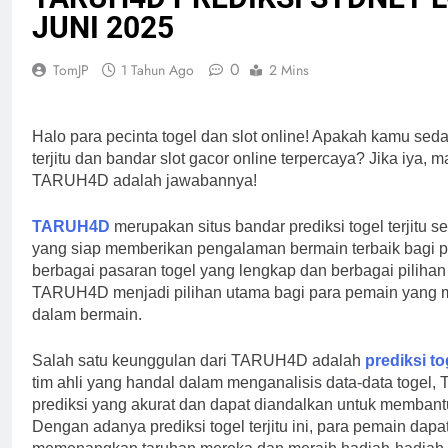
JUNI 2025
0
TomJP
1 Tahun Ago
2 Mins
Halo para pecinta togel dan slot online! Apakah kamu seda
terjitu dan bandar slot gacor online terpercaya? Jika iya,
TARUH4D adalah jawabannya!
TARUH4D
merupakan situs bandar prediksi togel terjitu se
yang siap memberikan pengalaman bermain terbaik bagi p
berbagai pasaran togel yang lengkap dan berbagai pilihan
TARUH4D menjadi pilihan utama bagi para pemain yang 
dalam bermain.
Salah satu keunggulan dari TARUH4D adalah
prediksi t
tim ahli yang handal dalam menganalisis data-data togel
prediksi yang akurat dan dapat diandalkan untuk memban
Dengan adanya prediksi togel terjitu ini, para pemain dap