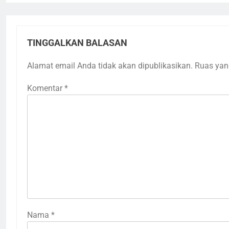
TINGGALKAN BALASAN
Alamat email Anda tidak akan dipublikasikan.
Ruas yan
Komentar
*
Nama
*