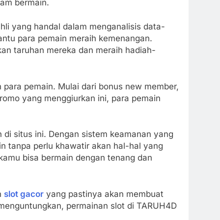
lam bermain.
ahli yang handal dalam menganalisis data-
bantu para pemain meraih kemenangan.
gkan taruhan mereka dan meraih hadiah-
h para pemain. Mulai dari bonus new member,
promo yang menggiurkan ini, para pemain
i situs ini. Dengan sistem keamanan yang
n tanpa perlu khawatir akan hal-hal yang
kamu bisa bermain dengan tenang dan
n
slot gacor
yang pastinya akan membuat
g menguntungkan, permainan slot di TARUH4D