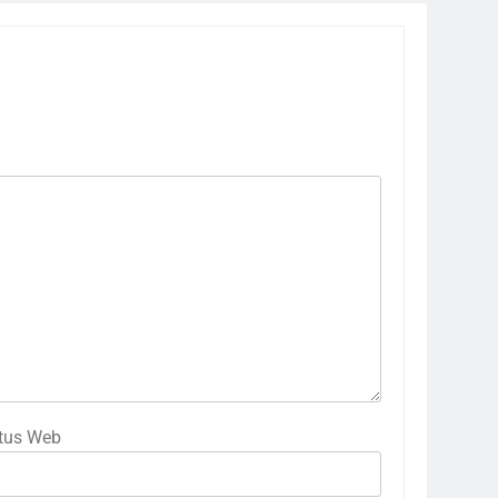
tus Web