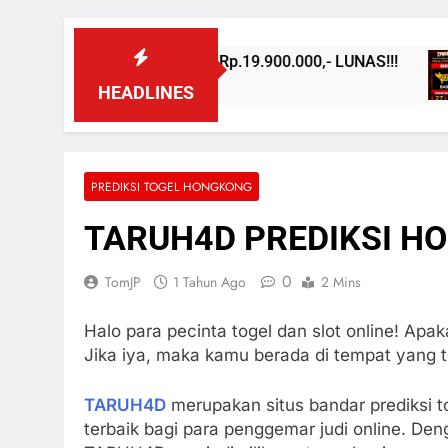
MAHJONG WAYS Rp.19.900.000,- LUNAS!!!
HEADLINES
PREDIKSI TOGEL HONGKONG
TARUH4D PREDIKSI HO
0
TomJP
1 Tahun Ago
2 Mins
Halo para pecinta togel dan slot online! Apa
Jika iya, maka kamu berada di tempat yang
TARUH4D
merupakan situs bandar prediksi t
terbaik bagi para penggemar judi online. De