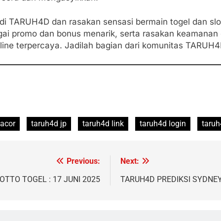
 di TARUH4D dan rasakan sensasi bermain togel dan slo
rbagai promo dan bonus menarik, serta rasakan keamana
r online terpercaya. Jadilah bagian dari komunitas TAR
gacor
taruh4d jp
taruh4d link
taruh4d login
taruh
Previous:
Next:
TTO TOGEL : 17 JUNI 2025
TARUH4D PREDIKSI SYDNEY 