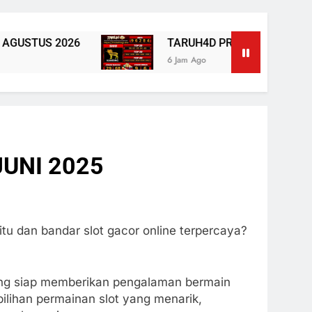
NG WAYS Rp.19.900.000,- LUNAS!!!
2026
TARUH4D PREDIKSI SINGAPORE TOGEL 
G LOTTO TOGEL : 06 AGUSTUS 2026
6 Jam Ago
INGAPORE TOGEL : 06 AGUSTUS 2026
EY LOTTO TOGEL : 06 AGUSTUS 2026
JUNI 2025
itu dan bandar slot gacor online terpercaya?
 yang siap memberikan pengalaman bermain
ilihan permainan slot yang menarik,