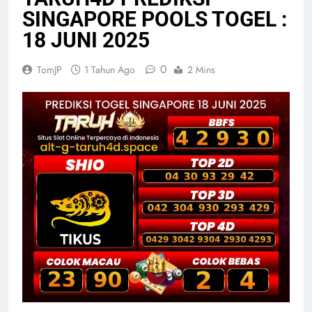
SINGAPORE POOLS TOGEL :
18 JUNI 2025
0
TomJP
1 Tahun Ago
2 Mins