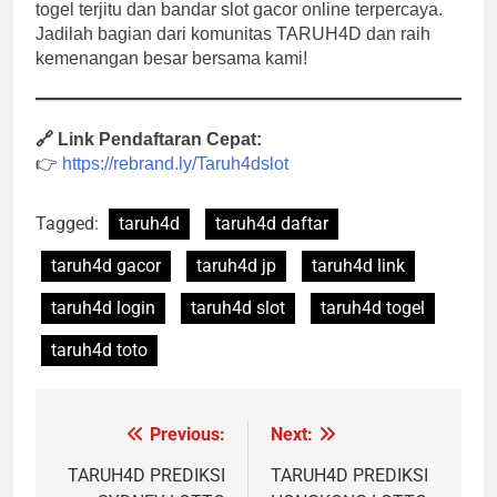
togel terjitu dan bandar slot gacor online terpercaya.
Jadilah bagian dari komunitas TARUH4D dan raih
kemenangan besar bersama kami!
🔗 Link Pendaftaran Cepat:
👉
https://rebrand.ly/Taruh4dslot
Tagged:
taruh4d
taruh4d daftar
taruh4d gacor
taruh4d jp
taruh4d link
taruh4d login
taruh4d slot
taruh4d togel
taruh4d toto
Previous:
Next:
Navigasi
pos
TARUH4D PREDIKSI
TARUH4D PREDIKSI