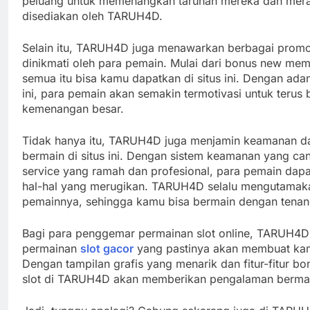
peluang untuk memenangkan taruhan mereka dan merai
disediakan oleh TARUH4D.
Selain itu, TARUH4D juga menawarkan berbagai prom
dinikmati oleh para pemain. Mulai dari bonus new mem
semua itu bisa kamu dapatkan di situs ini. Dengan 
ini, para pemain akan semakin termotivasi untuk teru
kemenangan besar.
Tidak hanya itu, TARUH4D juga menjamin keamanan d
bermain di situs ini. Dengan sistem keamanan yang ca
service yang ramah dan profesional, para pemain dapa
hal-hal yang merugikan. TARUH4D selalu mengutamak
pemainnya, sehingga kamu bisa bermain dengan tenang 
Bagi para penggemar permainan slot online, TARUH4D 
permainan
slot gacor
yang pastinya akan membuat kam
Dengan tampilan grafis yang menarik dan fitur-fitur 
slot di TARUH4D akan memberikan pengalaman bermai