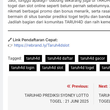
Jadi, tunggu apalagi? Gabung sekarang juga di TARUH
togel dan slot online seperti belum pernah sebelumnya. 
nikmati berbagai promo dan bonus menarik, serta ra
bermain di situs bandar prediksi togel terjitu dan banda
Jadilah bagian dari komunitas TARUH4D dan raih kem
🔗 Link Pendaftaran Cepat:
👉
https://rebrand.ly/Taruh4dslot
Tagged:
taruh4d
taruh4d daftar
taruh4d gacor
taruh4d login
taruh4d slot
taruh4d togel
taru
Previous:
Next:
Navigasi
pos
TARUH4D PREDIKSI SYDNEY LOTTO
TARU
TOGEL : 21 JUNI 2025
TOGEL