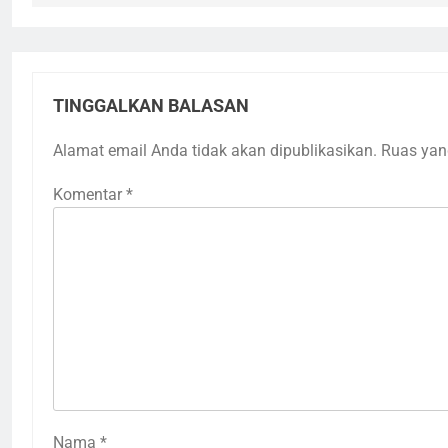
TINGGALKAN BALASAN
Alamat email Anda tidak akan dipublikasikan.
Ruas yan
Komentar
*
Nama
*