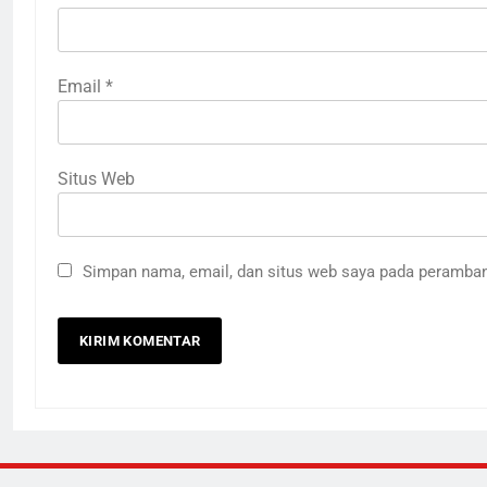
Email
*
Situs Web
Simpan nama, email, dan situs web saya pada peramban 