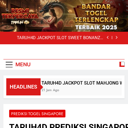
Skip
to
TARUH4D PREDIKSI HONGKONG LOTTO TOGEL :
content
08 AGUSTUS 2026
TARUH4D JACKPOT SLOT MAHJONG WAYS
2 Rp.4.020.000,- LUNAS!!!
TARUH4D JACKPOT SLOT SWEET BONANZA
1000 Rp.3.000.000,- LUNAS!!!
TARUH4D JACKPOT SPORTBOOK
BUKTI JP
SBOBET Rp.5.815.000,- LUNAS!!!
SITUS PALING TERPERCAYA
TARUH4D PREDIKSI HONGKONG LOTTO TOGEL :
MENU
TARUH4D
DIBUMI
08 AGUSTUS 2026
TARUH4D JACKPOT SLOT MAHJONG WAYS
2 Rp.4.020.000,- LUNAS!!!
TARUH4D JACKPOT SLOT MAHJONG WAYS 2 
HEADLINES
TARUH4D JACKPOT SLOT SWEET BONANZA
21 Jam Ago
1000 Rp.3.000.000,- LUNAS!!!
TARUH4D JACKPOT SPORTBOOK
SBOBET Rp.5.815.000,- LUNAS!!!
PREDIKSI TOGEL SINGAPORE
TARUH4D PREDIKSI HONGKONG LOTTO TOGEL :
08 AGUSTUS 2026
TARUH4D PREDIKSI SINGAPOR