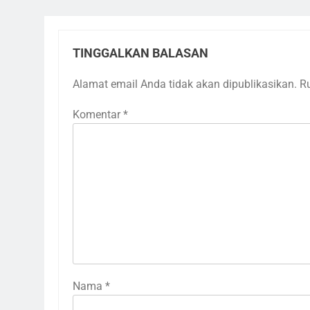
TINGGALKAN BALASAN
Alamat email Anda tidak akan dipublikasikan.
R
Komentar
*
Nama
*