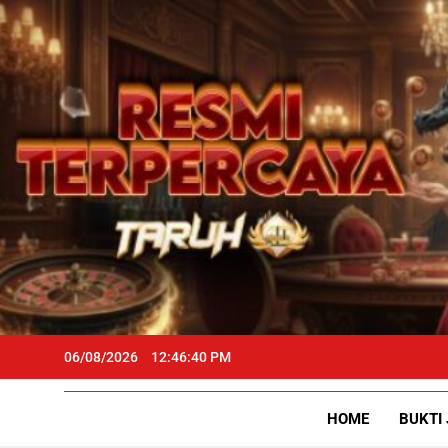
Skip
to
content
06/08/2026
12:46:41 PM
BU
SITUS PA
HOME
BUKTI 