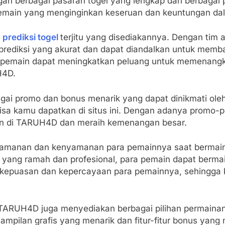
ngan berbagai pasaran togel yang lengkap dan berbagai p
emain yang menginginkan keseruan dan keuntungan da
h
prediksi togel
terjitu yang disediakannya. Dengan tim 
prediksi yang akurat dan dapat diandalkan untuk mem
para pemain dapat meningkatkan peluang untuk memenan
H4D.
ai promo dan bonus menarik yang dapat dinikmati ole
bisa kamu dapatkan di situs ini. Dengan adanya promo-
ain di TARUH4D dan meraih kemenangan besar.
amanan dan kenyamanan para pemainnya saat bermain d
 yang ramah dan profesional, para pemain dapat bermai
epuasan dan kepercayaan para pemainnya, sehingga 
, TARUH4D juga menyediakan berbagai pilihan permaina
mpilan grafis yang menarik dan fitur-fitur bonus yan