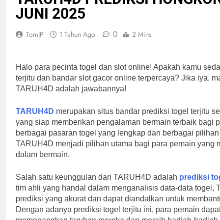
JUNI 2025
0
TomJP
1 Tahun Ago
2 Mins
Halo para pecinta togel dan slot online! Apakah kamu seda
terjitu dan bandar slot gacor online terpercaya? Jika iya,
TARUH4D adalah jawabannya!
TARUH4D
merupakan situs bandar prediksi togel terjitu se
yang siap memberikan pengalaman bermain terbaik bagi p
berbagai pasaran togel yang lengkap dan berbagai pilihan
TARUH4D menjadi pilihan utama bagi para pemain yang 
dalam bermain.
Salah satu keunggulan dari TARUH4D adalah
prediksi t
tim ahli yang handal dalam menganalisis data-data togel
prediksi yang akurat dan dapat diandalkan untuk memban
Dengan adanya prediksi togel terjitu ini, para pemain dap