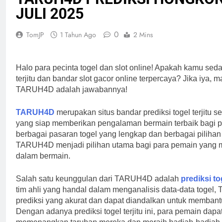
JULI 2025
0
TomJP
1 Tahun Ago
2 Mins
Halo para pecinta togel dan slot online! Apakah kamu seda
terjitu dan bandar slot gacor online terpercaya? Jika iya,
TARUH4D adalah jawabannya!
TARUH4D
merupakan situs bandar prediksi togel terjitu se
yang siap memberikan pengalaman bermain terbaik bagi p
berbagai pasaran togel yang lengkap dan berbagai pilihan
TARUH4D menjadi pilihan utama bagi para pemain yang 
dalam bermain.
Salah satu keunggulan dari TARUH4D adalah
prediksi t
tim ahli yang handal dalam menganalisis data-data togel
prediksi yang akurat dan dapat diandalkan untuk memban
Dengan adanya prediksi togel terjitu ini, para pemain dap