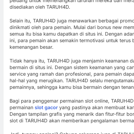
peluang untuk memenangkan taruhan mereka dan merai
disediakan oleh TARUH4D.
Selain itu, TARUH4D juga menawarkan berbagai prom
dinikmati oleh para pemain. Mulai dari bonus new mem
semua itu bisa kamu dapatkan di situs ini. Dengan 
ini, para pemain akan semakin termotivasi untuk teru
kemenangan besar.
Tidak hanya itu, TARUH4D juga menjamin keamanan d
bermain di situs ini. Dengan sistem keamanan yang ca
service yang ramah dan profesional, para pemain dapa
hal-hal yang merugikan. TARUH4D selalu mengutamak
pemainnya, sehingga kamu bisa bermain dengan tenang 
Bagi para penggemar permainan slot online, TARUH4D 
permainan
slot gacor
yang pastinya akan membuat kam
Dengan tampilan grafis yang menarik dan fitur-fitur 
slot di TARUH4D akan memberikan pengalaman bermai