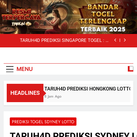
Skip
to
TARUH4D JACKPOT SLOT MAHJONG WAYS
content
2 Rp.4.020.000,- LUNAS!!!
TARUH4D PREDIKSI HONGKONG LOTTO TOGEL :
09 AGUSTUS 2026
TARUH4D PREDIKSI SINGAPORE TOGEL : 09
AGUSTUS 2026
TARUH4D PREDIKSI SYDNEY LOTTO TOGEL : 09
BUKTI JP
AGUSTUS 2026
SITUS PALING TERPERCAYA
TARUH4D JACKPOT SLOT MAHJONG WAYS
MENU
TARUH4D
DIBUMI
2 Rp.4.020.000,- LUNAS!!!
TARUH4D PREDIKSI HONGKONG LOTTO TOGEL :
09 AGUSTUS 2026
TARUH4D PREDIKSI HONGKONG LOTTO TOG
HEADLINES
TARUH4D PREDIKSI SINGAPORE TOGEL : 09
8 Jam Ago
AGUSTUS 2026
TARUH4D PREDIKSI SYDNEY LOTTO TOGEL : 09
AGUSTUS 2026
PREDIKSI TOGEL SDYNEY LOTTO
TARUH4D JACKPOT SLOT MAHJONG WAYS
2 Rp.4.020.000,- LUNAS!!!
TARUH4D PREDIKSI SYDNEY L