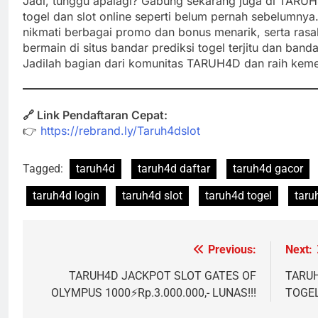
Jadi, tunggu apalagi? Gabung sekarang juga di TARUH
togel dan slot online seperti belum pernah sebelumnya. 
nikmati berbagai promo dan bonus menarik, serta ra
bermain di situs bandar prediksi togel terjitu dan banda
Jadilah bagian dari komunitas TARUH4D dan raih kem
🔗 Link Pendaftaran Cepat:
👉
https://rebrand.ly/Taruh4dslot
Tagged:
taruh4d
taruh4d daftar
taruh4d gacor
taruh4d login
taruh4d slot
taruh4d togel
taru
Previous:
Next:
Navigasi
pos
TARUH4D JACKPOT SLOT GATES OF
TARUH
OLYMPUS 1000⚡Rp.3.000.000,- LUNAS!!!
TOGEL