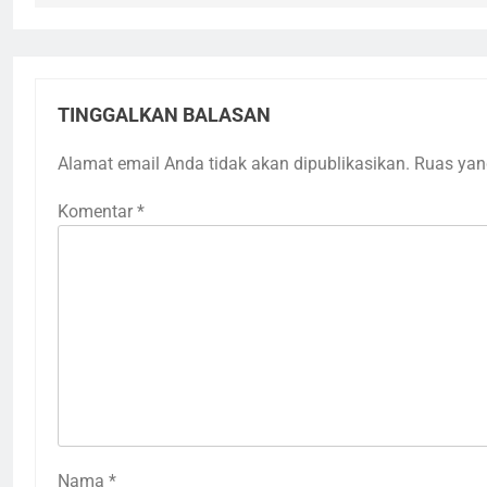
TINGGALKAN BALASAN
Alamat email Anda tidak akan dipublikasikan.
Ruas yan
Komentar
*
Nama
*