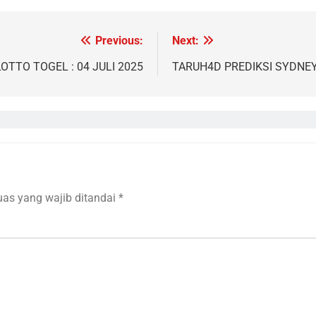
Previous:
Next:
TTO TOGEL : 04 JULI 2025
TARUH4D PREDIKSI SYDNEY 
uas yang wajib ditandai
*