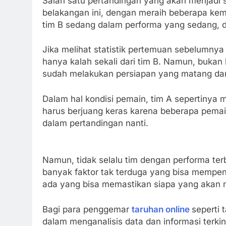
Salah satu pertandingan yang akan menjadi so
belakangan ini, dengan meraih beberapa kem
tim B sedang dalam performa yang sedang, 
Jika melihat statistik pertemuan sebelumnya
hanya kalah sekali dari tim B. Namun, bukan
sudah melakukan persiapan yang matang dan 
Dalam hal kondisi pemain, tim A sepertinya
harus berjuang keras karena beberapa pemain
dalam pertandingan nanti.
Namun, tidak selalu tim dengan performa ter
banyak faktor tak terduga yang bisa mempeng
ada yang bisa memastikan siapa yang akan 
Bagi para penggemar
taruhan online
seperti 
dalam menganalisis data dan informasi terkin