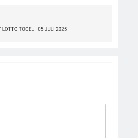
LOTTO TOGEL : 05 JULI 2025