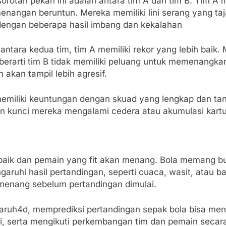
rotan pekan ini adalah antara tim A dan tim B. Tim A m
enangan beruntun. Mereka memiliki lini serang yang t
dengan beberapa hasil imbang dan kekalahan
 antara kedua tim, tim A memiliki rekor yang lebih bai
 berarti tim B tidak memiliki peluang untuk memenangkan
akan tampil lebih agresif.
 memiliki keuntungan dengan skuad yang lengkap dan ta
 kunci mereka mengalami cedera atau akumulasi kartu k
baik dan pemain yang fit akan menang. Bola memang bu
aruhi hasil pertandingan, seperti cuaca, wasit, atau ba
menang sebelum pertandingan dimulai.
taruh4d, memprediksi pertandingan sepak bola bisa men
i, serta mengikuti perkembangan tim dan pemain secara 