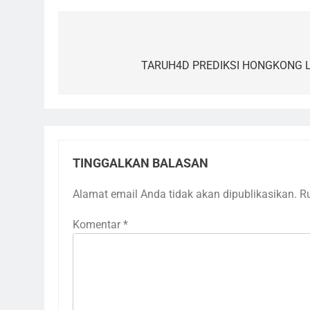
Navigasi
pos
TARUH4D PREDIKSI HONGKONG LO
TINGGALKAN BALASAN
Alamat email Anda tidak akan dipublikasikan.
R
Komentar
*