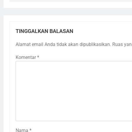
TINGGALKAN BALASAN
Alamat email Anda tidak akan dipublikasikan.
Ruas yan
Komentar
*
Nama
*