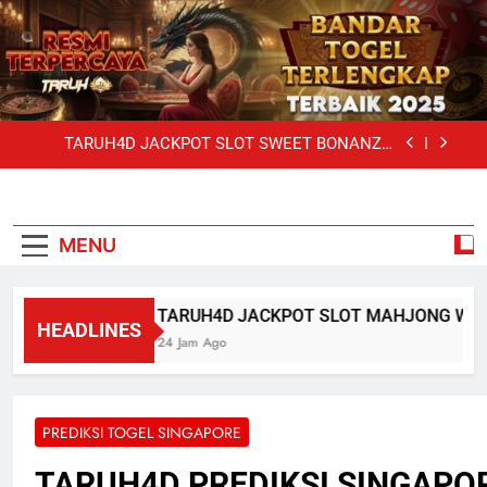
Skip
to
TARUH4D PREDIKSI HONGKONG LOTTO TOGEL :
content
08 AGUSTUS 2026
TARUH4D JACKPOT SLOT MAHJONG WAYS
2 Rp.4.020.000,- LUNAS!!!
TARUH4D JACKPOT SLOT SWEET BONANZA
1000 Rp.3.000.000,- LUNAS!!!
TARUH4D JACKPOT SPORTBOOK
BUKTI JP
SBOBET Rp.5.815.000,- LUNAS!!!
SITUS PALING TERPERCAYA
TARUH4D PREDIKSI HONGKONG LOTTO TOGEL :
MENU
TARUH4D
DIBUMI
08 AGUSTUS 2026
TARUH4D JACKPOT SLOT MAHJONG WAYS
2 Rp.4.020.000,- LUNAS!!!
TARUH4D JACKPOT SLOT MAHJONG WAYS 2 
HEADLINES
TARUH4D JACKPOT SLOT SWEET BONANZA
24 Jam Ago
1000 Rp.3.000.000,- LUNAS!!!
TARUH4D JACKPOT SPORTBOOK
SBOBET Rp.5.815.000,- LUNAS!!!
PREDIKSI TOGEL SINGAPORE
TARUH4D PREDIKSI HONGKONG LOTTO TOGEL :
08 AGUSTUS 2026
TARUH4D PREDIKSI SINGAPOR