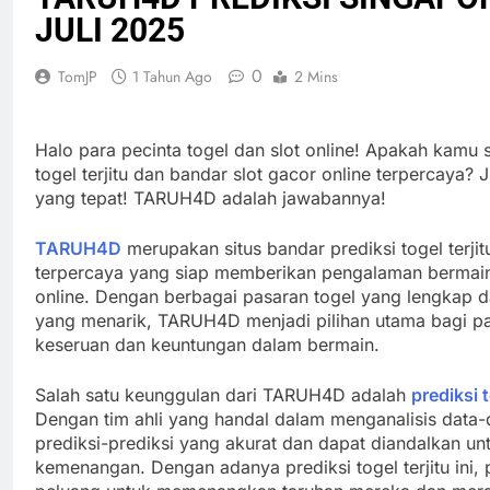
JULI 2025
0
TomJP
1 Tahun Ago
2 Mins
Halo para pecinta togel dan slot online! Apakah kamu 
togel terjitu dan bandar slot gacor online terpercaya?
yang tepat! TARUH4D adalah jawabannya!
TARUH4D
merupakan situs bandar prediksi togel terjit
terpercaya yang siap memberikan pengalaman bermain 
online. Dengan berbagai pasaran togel yang lengkap da
yang menarik, TARUH4D menjadi pilihan utama bagi p
keseruan dan keuntungan dalam bermain.
Salah satu keunggulan dari TARUH4D adalah
prediksi 
Dengan tim ahli yang handal dalam menganalisis dat
prediksi-prediksi yang akurat dan dapat diandalkan 
kemenangan. Dengan adanya prediksi togel terjitu ini