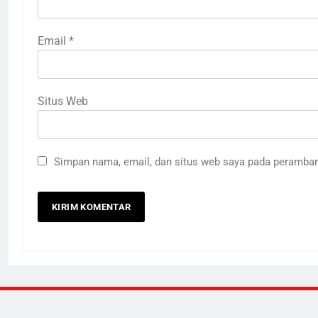
Email
*
Situs Web
Simpan nama, email, dan situs web saya pada peramban 