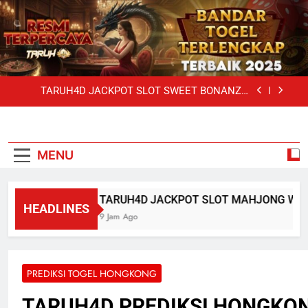
Skip
to
TARUH4D PREDIKSI HONGKONG LOTTO TOGEL :
content
08 AGUSTUS 2026
TARUH4D JACKPOT SLOT MAHJONG WAYS
2 Rp.4.020.000,- LUNAS!!!
TARUH4D JACKPOT SLOT SWEET BONANZA
1000 Rp.3.000.000,- LUNAS!!!
TARUH4D JACKPOT SPORTBOOK
BUKTI JP
SBOBET Rp.5.815.000,- LUNAS!!!
SITUS PALING TERPERCAYA
TARUH4D PREDIKSI HONGKONG LOTTO TOGEL :
MENU
TARUH4D
DIBUMI
08 AGUSTUS 2026
TARUH4D JACKPOT SLOT MAHJONG WAYS
2 Rp.4.020.000,- LUNAS!!!
TARUH4D JACKPOT SLOT MAHJONG WAYS 2 
HEADLINES
TARUH4D JACKPOT SLOT SWEET BONANZA
9 Jam Ago
1000 Rp.3.000.000,- LUNAS!!!
TARUH4D JACKPOT SPORTBOOK
SBOBET Rp.5.815.000,- LUNAS!!!
PREDIKSI TOGEL HONGKONG
TARUH4D PREDIKSI HONGKONG LOTTO TOGEL :
08 AGUSTUS 2026
TARUH4D PREDIKSI HONGKONG