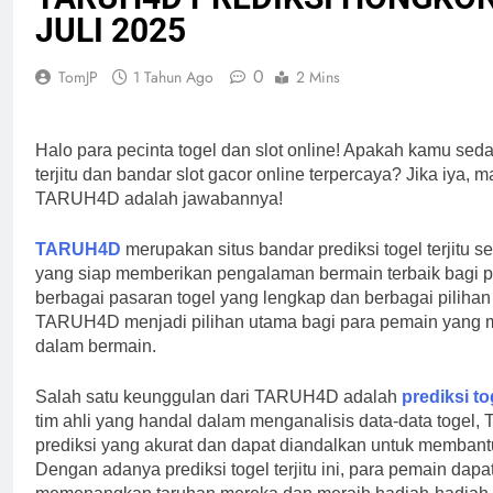
JULI 2025
0
TomJP
1 Tahun Ago
2 Mins
Halo para pecinta togel dan slot online! Apakah kamu seda
terjitu dan bandar slot gacor online terpercaya? Jika iya,
TARUH4D adalah jawabannya!
TARUH4D
merupakan situs bandar prediksi togel terjitu se
yang siap memberikan pengalaman bermain terbaik bagi p
berbagai pasaran togel yang lengkap dan berbagai pilihan
TARUH4D menjadi pilihan utama bagi para pemain yang 
dalam bermain.
Salah satu keunggulan dari TARUH4D adalah
prediksi t
tim ahli yang handal dalam menganalisis data-data togel
prediksi yang akurat dan dapat diandalkan untuk memban
Dengan adanya prediksi togel terjitu ini, para pemain dap