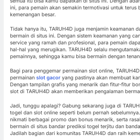
semua itu bisa kamu dapatkan di situs ini. Dengan 
ini, para pemain akan semakin termotivasi untuk teru
kemenangan besar.
Tidak hanya itu, TARUH4D juga menjamin keamanan d
bermain di situs ini. Dengan sistem keamanan yang ca
service yang ramah dan profesional, para pemain dapa
hal-hal yang merugikan. TARUH4D selalu mengutamak
pemainnya, sehingga kamu bisa bermain dengan tenang 
Bagi para penggemar permainan slot online, TARUH4D 
permainan
slot gacor
yang pastinya akan membuat kam
Dengan tampilan grafis yang menarik dan fitur-fitur 
slot di TARUH4D akan memberikan pengalaman bermai
Jadi, tunggu apalagi? Gabung sekarang juga di TARUH
togel dan slot online seperti belum pernah sebelumnya. 
nikmati berbagai promo dan bonus menarik, serta ra
bermain di situs bandar prediksi togel terjitu dan banda
Jadilah bagian dari komunitas TARUH4D dan raih kem