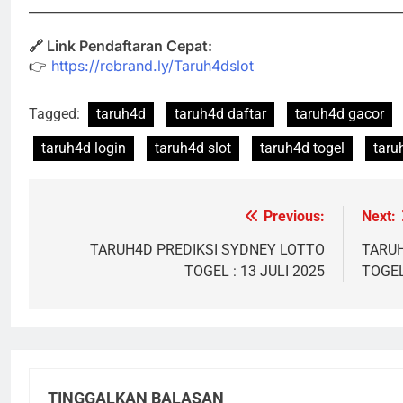
🔗 Link Pendaftaran Cepat:
👉
https://rebrand.ly/Taruh4dslot
Tagged:
taruh4d
taruh4d daftar
taruh4d gacor
taruh4d login
taruh4d slot
taruh4d togel
taru
Previous:
Next:
Navigasi
pos
TARUH4D PREDIKSI SYDNEY LOTTO
TARU
TOGEL : 13 JULI 2025
TOGEL
TINGGALKAN BALASAN