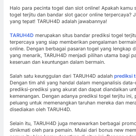
Halo para pecinta togel dan slot online! Apakah kamu 
togel terjitu dan bandar slot gacor online terpercaya?
yang tepat! TARUH4D adalah jawabannya!
TARUH4D
merupakan situs bandar prediksi togel terjit
terpercaya yang siap memberikan pengalaman bermain 
online. Dengan berbagai pasaran togel yang lengkap da
yang menarik, TARUH4D menjadi pilihan utama bagi p
keseruan dan keuntungan dalam bermain.
Salah satu keunggulan dari TARUH4D adalah
prediksi 
Dengan tim ahli yang handal dalam menganalisis dat
prediksi-prediksi yang akurat dan dapat diandalkan 
kemenangan. Dengan adanya prediksi togel terjitu ini
peluang untuk memenangkan taruhan mereka dan merai
disediakan oleh TARUH4D.
Selain itu, TARUH4D juga menawarkan berbagai prom
dinikmati oleh para pemain. Mulai dari bonus new mem