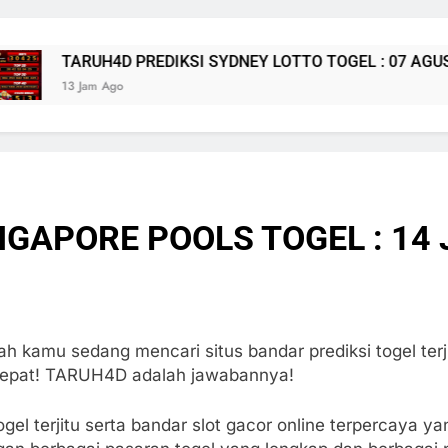
TARUH4D PREDIKSI HONGKON
RUH4D PREDIKSI SYDNEY LOTTO TOGEL : 07 AGUSTUS 2026
TARUH4D PREDIKSI SYDN
 Jam Ago
TARUH4D JACKPOT SLOT MAHJO
TARUH4D PREDIKSI HONGKON
GAPORE POOLS TOGEL : 14 
kah kamu sedang mencari situs bandar prediksi togel terj
 tepat! TARUH4D adalah jawabannya!
ogel terjitu serta bandar slot gacor online terpercaya