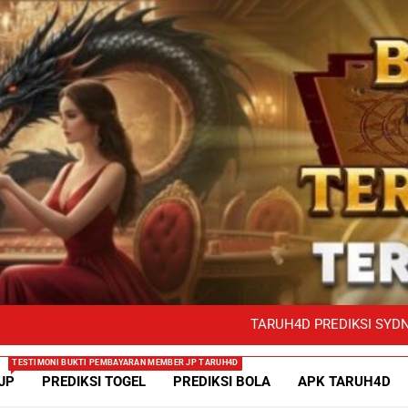
TARUH4D PREDIKSI HONGKON
TARUH4D PREDIKSI HONGKON
TARUH4D PREDIKSI SYDN
KTI JP TARUH4D
TARUH4D JACKPOT SLOT MAHJO
TESTIMONI BUKTI PEMBAYARAN MEMBER JP TARUH4D
LING TERPERCAYA DIBUMI
JP
PREDIKSI TOGEL
PREDIKSI BOLA
APK TARUH4D
TARUH4D PREDIKSI HONGKON