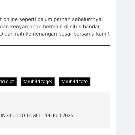
t online seperti belum pernah sebelumnya.
n dan kenyamanan bermain di situs bandar
UH4D dan raih kemenangan besar bersama kami!
4d slot
taruh4d togel
taruh4d toto
NG LOTTO TOGEL : 14 JULI 2025