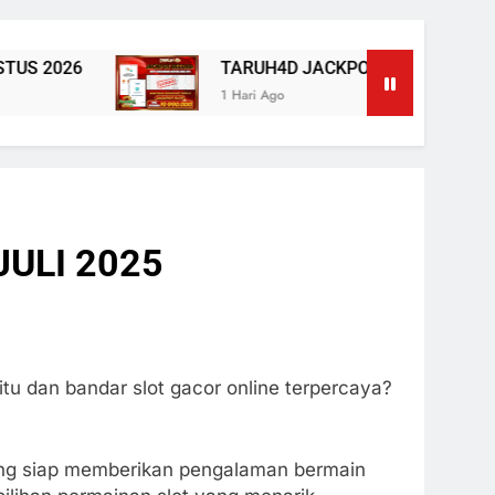
G LOTTO TOGEL : 07 AGUSTUS 2026
TARUH4D JACKPOT SLOT MAHJONG WAYS Rp.
EY LOTTO TOGEL : 07 AGUSTUS 2026
1 Hari Ago
NG WAYS Rp.19.900.000,- LUNAS!!!
G LOTTO TOGEL : 06 AGUSTUS 2026
JULI 2025
itu dan bandar slot gacor online terpercaya?
 yang siap memberikan pengalaman bermain