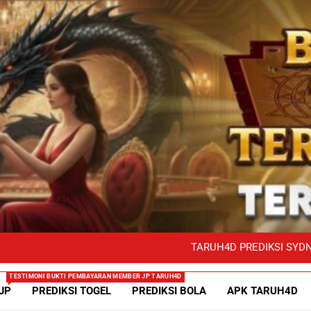
TARUH4D PREDIKSI HONGKON
TARUH4D PREDIKSI HONGKON
TARUH4D PREDIKSI SYDN
KTI JP TARUH4D
TARUH4D JACKPOT SLOT MAHJO
TESTIMONI BUKTI PEMBAYARAN MEMBER JP TARUH4D
LING TERPERCAYA DIBUMI
JP
PREDIKSI TOGEL
PREDIKSI BOLA
APK TARUH4D
TARUH4D PREDIKSI HONGKON