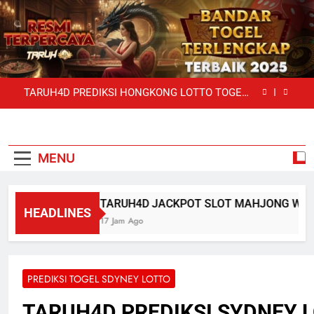
Skip
to
TARUH4D PREDIKSI SYDNEY LOTTO TOGEL : 06
content
AGUSTUS 2026
TARUH4D JACKPOT SLOT MAHJONG
WAYS Rp.19.900.000,- LUNAS!!!
TARUH4D PREDIKSI HONGKONG LOTTO TOGEL :
06 AGUSTUS 2026
TARUH4D PREDIKSI SINGAPORE TOGEL : 06
BUKTI JP
AGUSTUS 2026
SITUS PALING TERPERCAYA
TARUH4D PREDIKSI SYDNEY LOTTO TOGEL : 06
MENU
TARUH4D
DIBUMI
AGUSTUS 2026
TARUH4D JACKPOT SLOT MAHJONG
WAYS Rp.19.900.000,- LUNAS!!!
TARUH4D JACKPOT SLOT MAHJONG WAYS Rp
HEADLINES
TARUH4D PREDIKSI HONGKONG LOTTO TOGEL :
17 Jam Ago
06 AGUSTUS 2026
TARUH4D PREDIKSI SINGAPORE TOGEL : 06
AGUSTUS 2026
PREDIKSI TOGEL SDYNEY LOTTO
TARUH4D PREDIKSI SYDNEY LOTTO TOGEL : 06
AGUSTUS 2026
TARUH4D PREDIKSI SYDNEY L