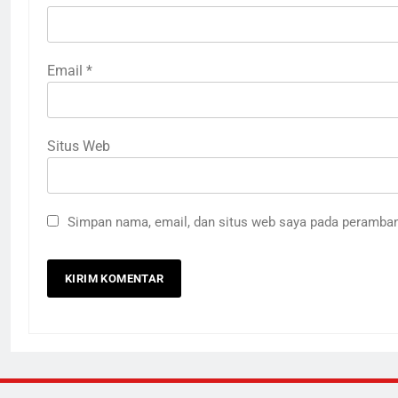
Email
*
Situs Web
Simpan nama, email, dan situs web saya pada peramban 