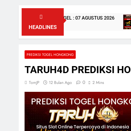
ONG LOTTO TOGEL : 07 AGUSTUS 2026
TAR
21 Ja
HEADLINES
PREDIKSI TOGEL HONGKONG
TARUH4D PREDIKSI HO
0
TomJP
12 Bulan Ago
2 Mins