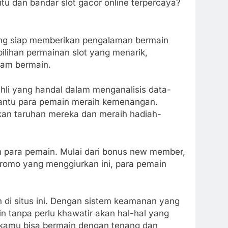
itu dan bandar slot gacor online terpercaya?
 yang siap memberikan pengalaman bermain
ilihan permainan slot yang menarik,
lam bermain.
ahli yang handal dalam menganalisis data-
bantu para pemain meraih kemenangan.
gkan taruhan mereka dan meraih hadiah-
h para pemain. Mulai dari bonus new member,
promo yang menggiurkan ini, para pemain
i situs ini. Dengan sistem keamanan yang
n tanpa perlu khawatir akan hal-hal yang
kamu bisa bermain dengan tenang dan