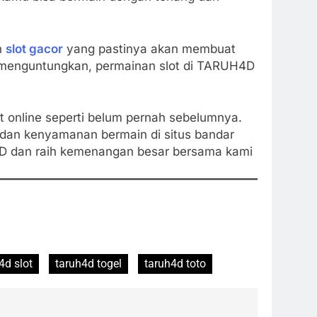
n
slot gacor
yang pastinya akan membuat
g menguntungkan, permainan slot di TARUH4D
t online seperti belum pernah sebelumnya.
n dan kenyamanan bermain di situs bandar
UH4D dan raih kemenangan besar bersama kami
4d slot
taruh4d togel
taruh4d toto