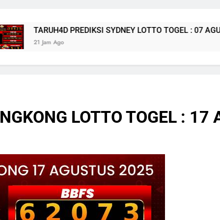
TARUH4D PREDIKSI HONGKON
UH4D PREDIKSI SYDNEY LOTTO TOGEL : 07 AGUSTUS 2026
TARUH4D PREDIKSI SYDN
m Ago
TARUH4D JACKPOT SLOT MAHJO
TARUH4D PREDIKSI HONGKON
NGKONG LOTTO TOGEL : 17