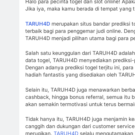
Halo para pecinta togel dan slot online! Apa
Jika iya, maka kamu berada di tempat yang
TARUH4D
merupakan situs bandar prediksi t
terbaik bagi para penggemar judi online. De
TARUH4D menjadi pilihan utama bagi para p
Salah satu keunggulan dari TARUH4D adala
data togel, TARUH4D menyediakan prediksi-
Dengan adanya prediksi togel terjitu ini, 
hadiah fantastis yang disediakan oleh TARU
Selain itu, TARUH4D juga menawarkan berbag
cashback, hingga bonus referral, semua itu 
akan semakin termotivasi untuk terus berm
Tidak hanya itu, TARUH4D juga menjamin ke
canggih dan dukungan dari customer service
merugikan.
TARUH4D
selalu mengutamakan 