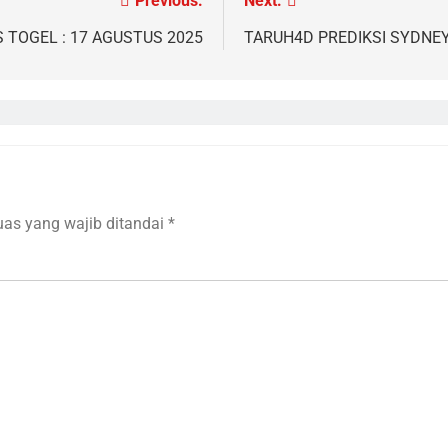
Previous:
Next:
 TOGEL : 17 AGUSTUS 2025
TARUH4D PREDIKSI SYDNEY
uas yang wajib ditandai
*