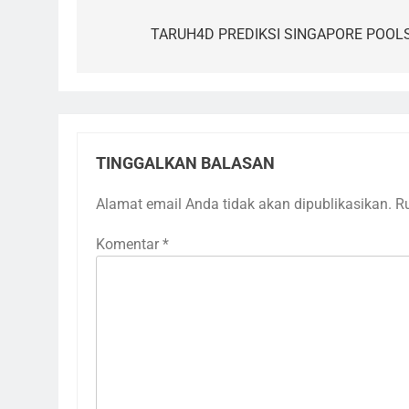
Navigasi
pos
TARUH4D PREDIKSI SINGAPORE POOLS
TINGGALKAN BALASAN
Alamat email Anda tidak akan dipublikasikan.
R
Komentar
*