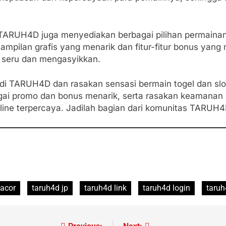
, TARUH4D juga menyediakan berbagai pilihan permaina
mpilan grafis yang menarik dan fitur-fitur bonus yan
seru dan mengasyikkan.
 di TARUH4D dan rasakan sensasi bermain togel dan slo
rbagai promo dan bonus menarik, serta rasakan keamana
r online terpercaya. Jadilah bagian dari komunitas TAR
gacor
taruh4d jp
taruh4d link
taruh4d login
taruh