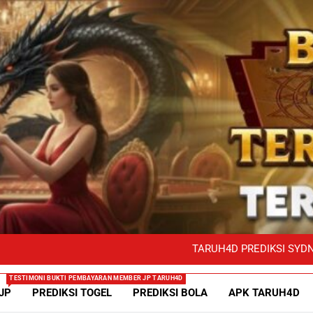
TARUH4D PREDIKSI HONGKON
TARUH4D PREDIKSI HONGKON
TARUH4D PREDIKSI SYDN
KTI JP TARUH4D
TARUH4D JACKPOT SLOT MAHJO
TESTIMONI BUKTI PEMBAYARAN MEMBER JP TARUH4D
LING TERPERCAYA DIBUMI
JP
PREDIKSI TOGEL
PREDIKSI BOLA
APK TARUH4D
TARUH4D PREDIKSI HONGKON