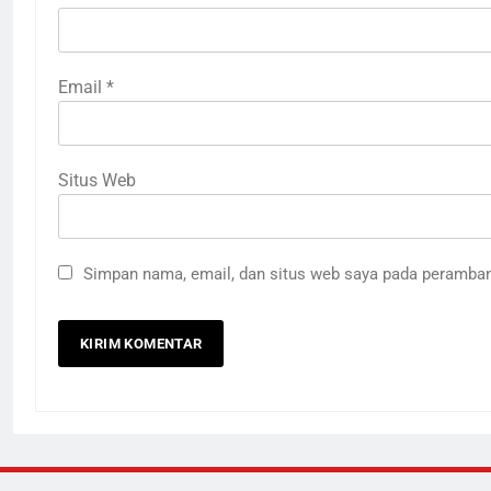
Email
*
Situs Web
Simpan nama, email, dan situs web saya pada peramban 